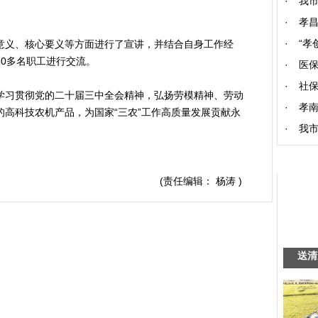
·
我市
·
孝昌
·
“孝
义、核心要义等方面进行了宣讲，并结合自身工作经
0多名职工进行交流。
·
医保
·
社保
习贯彻党的二十届三中全会精神，弘扬劳模精神、劳动
·
孝
高科技农机产品，为国家“三农”工作高质量发展贡献永
·
我
(责任编辑： 杨涛 )
送清