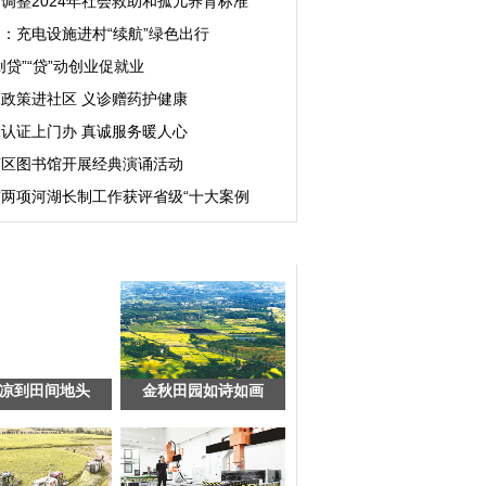
调整2024年社会救助和孤儿养育标准
：充电设施进村“续航”绿色出行
创贷”“贷”动创业促就业
政策进社区 义诊赠药护健康
认证上门办 真诚服务暖人心
南区图书馆开展经典演诵活动
市两项河湖长制工作获评省级“十大案例
凉到田间地头
金秋田园如诗如画