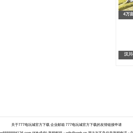
4万
汉川
关于777电玩城官方下载
企业邮箱 777电玩城官方下载的友情链接申请