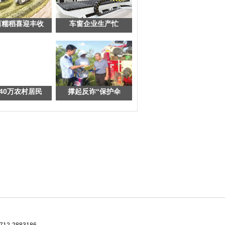
亩糯稻喜迎丰收
车窗企业生产忙
40万农村居民
撑起反诈“保护伞