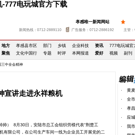
777电玩城官方下载
孝感唯一新闻网站
新闻热线：0712-2889110
广告服务：0712-2886192
主管：
地方
孝感县市区
部门
乡镇
企业科技
资讯
777电玩城
聚焦
文化中国行
专题
时评
本网报道
爱好
视频
副刊
届三中全会精神
·
黄
神宣讲走进永祥粮机
·
全市
·
孝
·
应城
） 8月30日，安陆市总工会组织劳模代表“荆楚工
·
我市
粮机有限公司，在公司生产车间一线为企业员工开展党的二