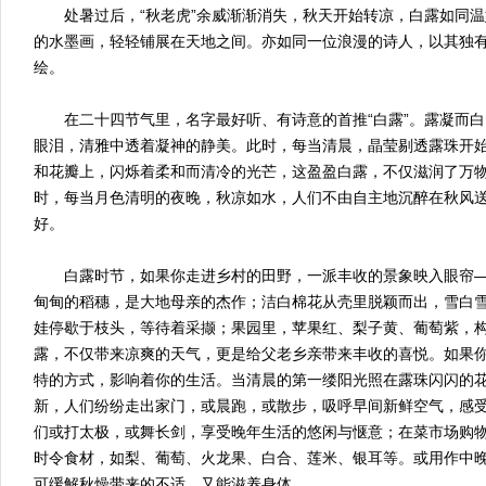
处暑过后，“秋老虎”余威渐渐消失，秋天开始转凉，白露如同温
的水墨画，轻轻铺展在天地之间。亦如同一位浪漫的诗人，以其独
绘。
在二十四节气里，名字最好听、有诗意的首推“白露”。露凝而白
眼泪，清雅中透着凝神的静美。此时，每当清晨，晶莹剔透露珠开
和花瓣上，闪烁着柔和而清冷的光芒，这盈盈白露，不仅滋润了万
时，每当月色清明的夜晚，秋凉如水，人们不由自主地沉醉在秋风
好。
白露时节，如果你走进乡村的田野，一派丰收的景象映入眼帘—
甸甸的稻穗，是大地母亲的杰作；洁白棉花从壳里脱颖而出，雪白
娃停歇于枝头，等待着采撷；果园里，苹果红、梨子黄、葡萄紫，
露，不仅带来凉爽的天气，更是给父老乡亲带来丰收的喜悦。如果
特的方式，影响着你的生活。当清晨的第一缕阳光照在露珠闪闪的
新，人们纷纷走出家门，或晨跑，或散步，吸呼早间新鲜空气，感
们或打太极，或舞长剑，享受晚年生活的悠闲与惬意；在菜市场购
时令食材，如梨、葡萄、火龙果、白合、莲米、银耳等。或用作中
可缓解秋燥带来的不适，又能滋养身体。