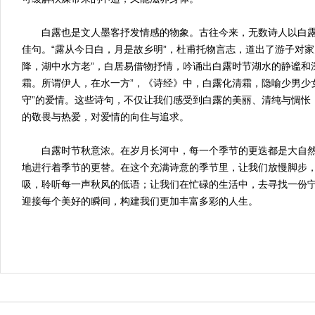
白露也是文人墨客抒发情感的物象。古往今来，无数诗人以白露
佳句。“露从今日白，月是故乡明”，杜甫托物言志，道出了游子对家
降，湖中水方老”，白居易借物抒情，吟诵出白露时节湖水的静谧和
霜。所谓伊人，在水一方”，《诗经》中，白露化清霜，隐喻少男少
守”的爱情。这些诗句，不仅让我们感受到白露的美丽、清纯与惆怅
的敬畏与热爱，对爱情的向住与追求。
白露时节秋意浓。在岁月长河中，每一个季节的更迭都是大自然
地进行着季节的更替。在这个充满诗意的季节里，让我们放慢脚步
吸，聆听每一声秋风的低语；让我们在忙碌的生活中，去寻找一份
迎接每个美好的瞬间，构建我们更加丰富多彩的人生。