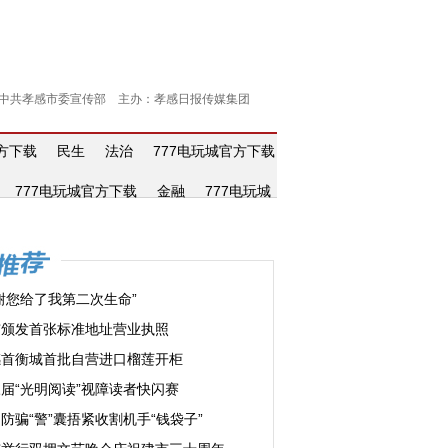
中共孝感市委宣传部 主办：孝感日报传媒集团
官方下载
民生
法治
777电玩城官方下载
777电玩城官方下载
金融
777电玩城
谢您给了我第二次生命”
市颁发首张标准地址营业执照
感首衡城首批自营进口榴莲开柜
届“光明阅读”视障读者快闪赛
防骗“警”囊捂紧收割机手“钱袋子”