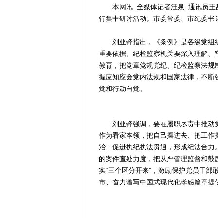
本网讯 全媒体记者汪泉 通讯员王甜
行集中研讨活动。市委常委、市纪委书
刘亚锋指出，《条例》是各级党组织
重要依据。纪检监察机关要深入理解、
教育，把党章党规党纪、纪检监察法规
握应知应会党内法规和国家法律，不断
觉和行动自觉。
刘亚锋强调，要在履职尽责中推动党
作为看家本领，把自己摆进去、把工作
治，促进执纪执法贯通，形成纪法合力
的案件查处力度，把从严管理监督和鼓励
实“三个区分开来”，激励保护党员干部
市、奋力谱写中国式现代化孝感篇章提