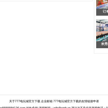
订
米秀
关于777电玩城官方下载
企业邮箱 777电玩城官方下载的友情链接申请