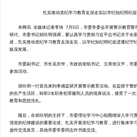
扎实推动党纪学习教育走深走实以学纪知纪明纪促
本网讯 全媒体记者李琦 7月5日，市委常委会开展警示教育暨
研讨。市委书记胡玖明强调，要认真学习贯彻习近平总书记关于全
述，扎实推动党纪学习教育走深走实，以学纪知纪明纪促进遵纪守
纵深发展。
市委副书记、市长吴庆华，市政协党组书记、主席张汉平，市委
参加活动。
胡玖明一行首先来到孝感监狱开展警示教育活动。在监狱干警的
的生产生活区，聆听2名职务犯罪服刑人员的现身说法，接受了一次
教育和思想洗礼。
随后，在胡玖明的主持下，市委理论学习中心组围绕深入学习贯
强党的纪律建设的重要论述、扎实开展党纪学习教育，进行集体学
逊作交流发言，其他市委常委同志作书面交流。