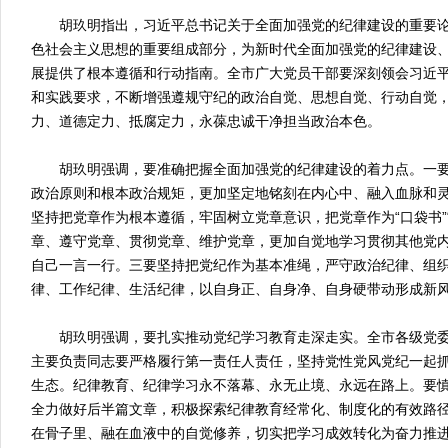
胡玖明指出，习近平总书记关于全面加强党的纪律建设的重要论
色社会主义思想的重要组成部分，为新时代全面加强党的纪律建设
展提供了根本遵循和行动指南。全市广大党员干部要深刻领会习近
和实践要求，不断增强遵规守纪的政治自觉、思想自觉、行动自觉
力、道德定力、抵腐定力，永葆忠诚干净担当政治本色。
胡玖明强调，要准确把握全面加强党的纪律建设的着力点。一要坚
政治原则和根本政治规矩，更加坚定地铭刻在内心中、融入血脉和
坚持把党章作为根本遵循，牢固树立党章意识，把党章作为“口袋书”
章、遵守党章、贯彻党章、维护党章，更加自觉地学习贯彻其他党
自己一言一行。三要坚持把党纪作为基本准绳，严守政治纪律、组
律、工作纪律、生活纪律，以自身正、自身净、自身硬带动形成新
胡玖明强调，要扎实推动党纪学习教育走深走实。全市各级党委
主要负责同志要严格履行第一责任人责任，坚持党性党风党纪一起
生态。纪律教育、纪律学习永不落幕、永无止境、永远在路上。要
全力做好后半篇文章，积极探索纪律教育经常化、制度化的有效路
在骨子里、融在血液中的自觉修养，切实把学习成效转化为奋力推