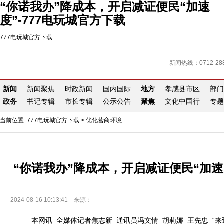
“你诺我办”降成本，开启减证便民“加速
度”-777电玩城官方下载
777电玩城官方下载
新闻热线：0712-288
新闻
新闻聚焦
时政新闻
国内国际
地方
孝感县市区
部门
政务
书记专辑
市长专辑
公示公告
聚焦
文化中国行
专题
当前位置 :
777电玩城官方下载
>
优化营商环境
“你诺我办”降成本，开启减证便民“加速
2024-08-16 10:13:41 来源：
本网讯 全媒体记者焦志新 通讯员冯文情 胡莉娜 王先忠 “来