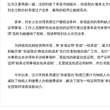
以为又要再跑一趟，没想到签了承诺书就能办，‘你诺我办’服务太方
刘女士刚办好房屋过户业务，极简的程序让她很高兴。
原来，刘女士在办理房屋过户缴税业务时，发现提供的资料缺少“
证明事项，工作人员随即告知未提供的证明可通过签署承诺书来替代
理”流程为她缴纳了契税，现场帮助刘女士办完业务。
为持续优化税收营商环境，将“多项证明”变成“一纸承诺”，最大
积极开展“‘你诺我办’降低办税成本”先行区复制项目推广工作。实行“
办事群众在办理有关涉税事项时，需提供的家庭信息证明、房产证明
适用“税务证明事项告知承诺制”，无需报送纸质证明材料，作出书
今年以来，汉川市税务局通过“你诺我办”制度已累计为纳税人办理
减轻了纳税人和缴费人办税缴费成本，解决了因为一纸证明导致“来
化营商环境再添新动力。