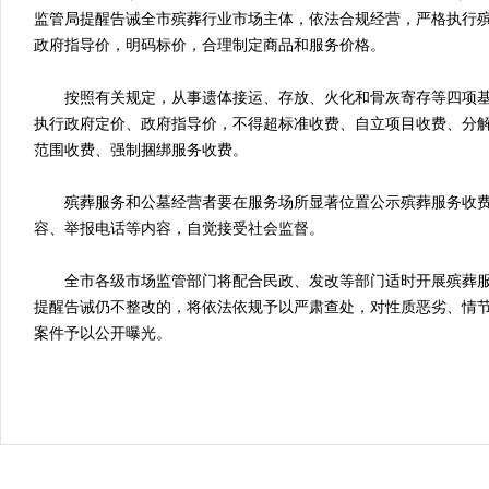
监管局提醒告诫全市殡葬行业市场主体，依法合规经营，严格执行
政府指导价，明码标价，合理制定商品和服务价格。
按照有关规定，从事遗体接运、存放、火化和骨灰寄存等四项基
执行政府定价、政府指导价，不得超标准收费、自立项目收费、分
范围收费、强制捆绑服务收费。
殡葬服务和公墓经营者要在服务场所显著位置公示殡葬服务收费
容、举报电话等内容，自觉接受社会监督。
全市各级市场监管部门将配合民政、发改等部门适时开展殡葬服
提醒告诫仍不整改的，将依法依规予以严肃查处，对性质恶劣、情
案件予以公开曝光。