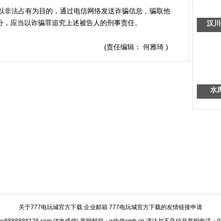
非法占有为目的，通过电信网络发送诈骗信息，骗取他
分，应当以诈骗罪追究上述被告人的刑事责任。
汉川
(责任编辑： 何雅琦 )
水
关于777电玩城官方下载
企业邮箱 777电玩城官方下载的友情链接申请