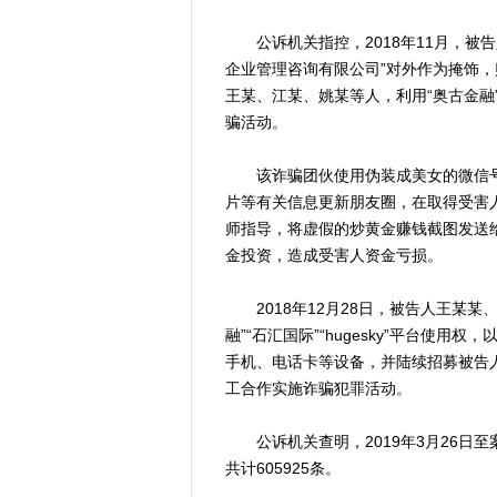
公诉机关指控，2018年11月，被告
企业管理咨询有限公司”对外作为掩饰
王某、江某、姚某等人，利用“奥古金融”(a
骗活动。
该诈骗团伙使用伪装成美女的微信号
片等有关信息更新朋友圈，在取得受害
师指导，将虚假的炒黄金赚钱截图发送
金投资，造成受害人资金亏损。
2018年12月28日，被告人王某某
融”“石汇国际”“hugesky”平台使
手机、电话卡等设备，并陆续招募被告
工合作实施诈骗犯罪活动。
公诉机关查明，2019年3月26日至案
共计605925条。