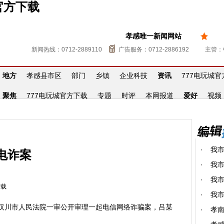
官方下载
孝感唯一新闻网站
新闻热线：0712-2889110
广告服务：0712-2886192
主管：
地方
孝感县市区
部门
乡镇
企业科技
资讯
777电玩城
聚焦
777电玩城官方下载
专题
时评
本网报道
爱好
视频
·
我
电诈案
·
我市
·
我市
下载
·
我
，汉川市人民法院一审公开审理一起电信网络诈骗案，吕某
·
孝