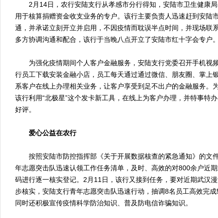
2月14日，农行安陆支行从孝感市分行得知，安陆市卫生健康局
用于核算捐赠资金收支业务的专户。该行主要负责人迅速赶到安陆
通，并承诺立刻开立并启用，不因疫情而耽误半点时间，并现场联
多方协调沟通和配合，该行于当晚八点开立了安陆市红十字会专户
为强化疫情期间个人客户金融服务，安陆支行党委召开手机视频
行员工下载安装金融小店，员工每天通过通过微信、朋友圈、掌上银
系客户在线上办理相关业务，让客户享受到足不出户的金融服务。
该行利用“北极星”这个发卡新工具，在线上为客户办理，并特事特
好评。
爱心公益在农行
按照安陆市防控指挥部《关于开展数据核查的紧急通知》的文件
年志愿突击队迅速认领工作任务清单，及时、高效的对800余户近
码进行逐一核实登记。2月11日，该行又接到任务，要对近期武汉
步核实，安陆支行青年志愿突击队迅速行动，抽调8名员工高效完成
同时还积极宣传疫情科学防治知识、普及防电信诈骗知识。