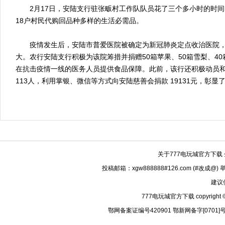
2月17日，安陆支行驻张畈村工作队队员花了三个多小时的时间
18户村民代购回品种多样的生活必需品。
疫情发生后，安陆市普爱医院被确定为新冠肺炎定点收治医院，
大。农行安陆支行积极为该院筹措并捐赠50箱苹果、50箱雪梨、40
在抗击疫情一线的医务人员提供食品保障。此前，该行还积极动员
113人，利用掌银、微信等方式向安陆慈善会捐款 19131元，彰
关于777电玩城官方下载
投稿邮箱：xgw888888#126.com (#改成@)
建议
777电玩城官方下载 copyright © 
鄂网备案证编号420901 鄂新网备字[0701]号 