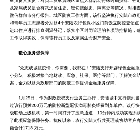
室负责人负责，对员工及家属院区重点人群启动特殊时期摸排、登
及家属成员是否有武汉留住史、密切接触史、隔离史等情况，对排
微信群向市分行报告。城区防疫工作方面，该行坚决执行安陆市政
和青年员工志愿者分别赴4个安陆农行包保小区门前设立防控登记点
进出住户进行排查测温登记，落实小区封闭管理的各项防控措施，确
工作取得实效，保障该行员工以及家属生命财产安全。
暖心服务强保障
“众志成城抗疫情，你需要，我都在！”安陆支行开辟绿色金融服
小分队，积极对接当地财政、应急、社保、医疗等部门，了解资金
案，全力以赴为政府部门的防疫工作提供金融服务保障。
1月25日，作为财政授权支付业务主办行，安陆城中支行接到当
过该行预拨200万元的防控新型冠状病毒肺炎经费到某单位。该行
极联动上级机构，第一时间打开了应急通道，10分钟内成功实现系
了此项应急保障任务。抗疫以来，农行安陆支行共受理或协助客户办
额合计1718 万元。