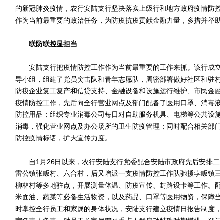
的新冠肺炎疫情，农行安陆支行坚决落实上级行和地方政府疫情防
作为当前最重要的政治任务，为防疫抗疫贡献金融力量，多措并举
联防联控显担当
安陆支行把疫情防控工作作为当前最重要的工作来抓。该行成立
导小组，组建了党员突击队和青年志愿队，周密部署做好社区和驻
防疫企业复工复产和信贷支持、金融设备和设施运行维护、市民金
疫情防控工作，先后向全行营业网点及部门配备了医用口罩、消毒
防控用品；组织专业消毒公司每日对自助服务机具、电梯等公共设
消毒，强化营业网点及办公场所的卫生防疫管理；同时配合相关部门
防控疫情标语，扩大宣传力度。
自1月26日以来，农行安陆支行党委配合安陆市政府先后安排二
雷公镇张畈村、六合村，后又增派一支疫情防控工作队驰援孛畈镇
柳林村等多地驻点，开展测量体温、防疫宣传、封路设卡等工作。配
米面油、蔬菜等必备生活物资，以及药品、口罩等医用物资，保障
时掌控全行员工和家属的身体状况，安陆支行建立疫情日报告制度