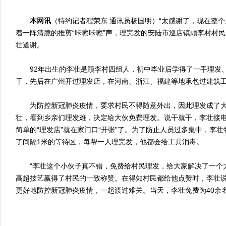
本网讯
（特约记者程荣东 通讯员杨国明）“太感谢了，现在整个人
着一阵清脆的推剪“咔嚓咔嚓”声，理完发的安陆市巡店镇顾李村村
壮道谢。
92年出生的李壮是顾李村四组人，初中毕业后学得了一手理发
干，先后在广州开过理发店，在河南、浙江、福建等地承包过建筑
为防控新冠肺炎疫情，要求村民不得随意外出，因此理发成了大
壮，看到乡亲们理发难，决定给大伙免费理发。说干就干，李壮接
简单的“理发店”就在家门口“开张”了。为了防止人员过多集中，李
了间隔1米的等待区，每帮一人理完发，他都会给工具消毒。
“李壮这个小伙子真不错，免费给村民理发，给大家解决了一个大
高超技艺赢得了村民的一致称赞。在得知村民都给他点赞时，李壮
更好地防控新冠肺炎疫情，一起渡过难关。当天，李壮免费为40余