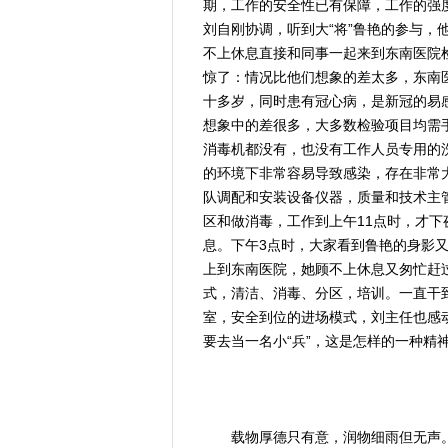
期，工作的安全性已有保障，工作的强
刘自刚协调，听到大“将”鲁艳的参与，
不上休息直接和同事一起来到东南医院
惊了：情况比他们想象的差太多，东南
十多岁，同时患有冠心病，是新冠的易
想象中的差很多，大多数检验项目均需
消毒机都没有，也没有工作人员专用的
的环境下非常容易导致感染，存在非常
队调配和安装设备仪器，质量和技术主
区和做消毒，工作到上午11点时，才
息。下午3点时，大家看到鲁艳的身影
上到东南医院，她顾不上休息又匆忙赶过
式，清洁、消毒、分区，培训。一直干
室，安全到位的进场模式，刘主任也感动
要去当一名小“兵”，这是怎样的一种精
载物厚德只有意，润物细雨但无声。