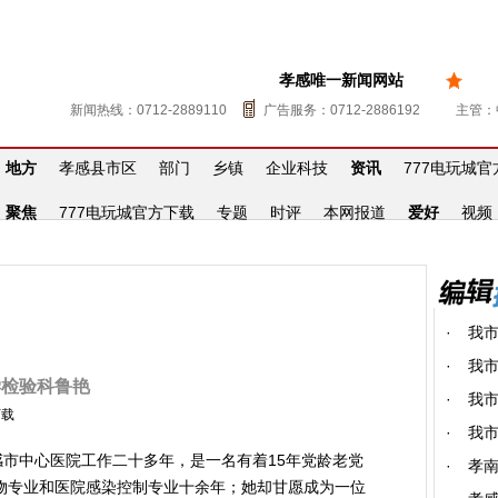
孝感唯一新闻网站
新闻热线：0712-2889110
广告服务：0712-2886192
主管：
地方
孝感县市区
部门
乡镇
企业科技
资讯
777电玩城
聚焦
777电玩城官方下载
专题
时评
本网报道
爱好
视频
·
我
·
我市
学检验科鲁艳
·
我市
下载
·
我
市中心医院工作二十多年，是一名有着15年党龄老党
·
孝
物专业和医院感染控制专业十余年；她却甘愿成为一位