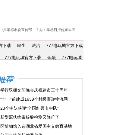
中共孝感市委宣传部 主办：孝感日报传媒集团
官方下载
民生
法治
777电玩城官方下载
777电玩城官方下载
金融
777电玩城
市举行双拥文艺晚会庆祝建市三十周年
“十一”前建成1639个村级寄递物流网
23个中队获评“全国红领巾中队”
市新型冠状病毒核酸检测又降价了
南区博物馆入选湖北省爱国主义教育基地