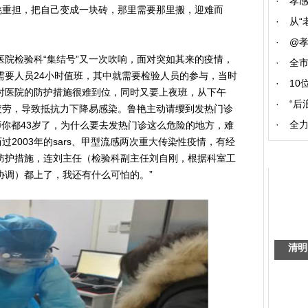
·
孝
挑重担，把自己变成一块砖，那里需要那里搬，迎难而
·
从“
·
@
医院检验科“集结号”又一次吹响，面对突如其来的疫情，
·
全
需要人员24小时值班，其中就需要检验人员的参与，当时
·
10
时医院的防护措施很难到位，同时又要上夜班，从下午
·
“后
容易疲劳，导致抵抗力下降易感染。鲁艳主动请缨到发热门诊
·
全力
师你都43岁了，为什么要去发热门诊这么危险的地方，难
过2003年的sars、甲型流感两次重大传染性疫情，有经
防护措施，连刘主任（检验科副主任刘自刚，根据科室工
协调）都上了，我还有什么可怕的。”
清明