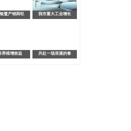
银鹭产销两旺
我市重大工业增长
库养殖增效益
共赴一场浪漫的春