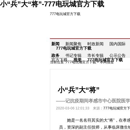
小“兵”大“将”-777电玩城官方下载
777电玩城官方下载
新闻
新闻聚焦
时政新闻
国内国际
777电玩城官方下载
政务
书记专辑
市长专辑
公示公告
官方下载
视觉
777电玩城官方下载
当前位置 :
777电玩城官方下载
>
本网报道
小“兵”大“将”
——记抗疫期间孝感市中心医院医
2020-03-06 12:01:33 来源：
777电玩城官方
她是一名名符其实的大“将”，在孝感
员，资深的副主任技师，从事临床微生