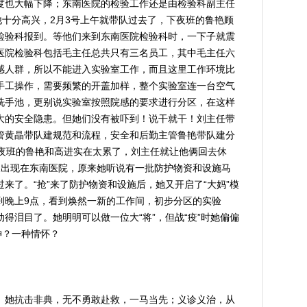
度也大幅下降；东南医院的检验工作还是由检验科副主任
他十分高兴，2月3号上午就带队过去了，下夜班的鲁艳顾
检验科报到。等他们来到东南医院检验科时，一下子就震
医院检验科包括毛主任总共只有三名员工，其中毛主任六
感人群，所以不能进入实验室工作，而且这里工作环境比
手工操作，需要频繁的开盖加样，整个实验室连一台空气
洗手池，更别说实验室按照院感的要求进行分区，在这样
大的安全隐患。但她们没有被吓到！说干就干！刘主任带
管黄晶带队建规范和流程，安全和后勤主管鲁艳带队建分
下夜班的鲁艳和高进实在太累了，刘主任就让他俩回去休
又出现在东南医院，原来她听说有一批防护物资和设施马
来了。“抢”来了防护物资和设施后，她又开启了“大妈”模
到晚上9点，看到焕然一新的工作间，初步分区的实验
得泪目了。她明明可以做一位大“将”，但战“疫”时她偏偏
神？一种情怀？
她抗击非典，无不勇敢赴救，一马当先；义诊义治，从