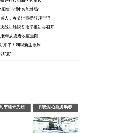
感获评科技创新优秀单位
老旧集市”到“智能菜场”
孝感人，春节消费提醒须牢记
市决战决胜脱贫攻坚推进会召开
位老年志愿者欢度重阳
浪”来了！湖职新生报到
以“复”
时节缅怀先烈
邮政贴心服务助春