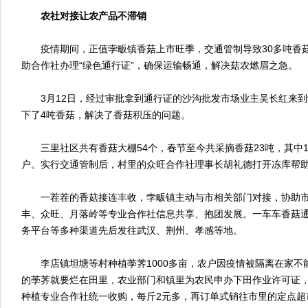
农社对接让农产品不滞销
疫情期间，正值孛畈镇香菇上市旺季，交通管制导致30多吨香
助合作社办理“绿色通行证”，确保运输畅通，解决菇农燃眉之急。
3月12日，经过审批拿到通行证的沙沟批发市场业主吴长红来到
下了4吨香菇，解决了香菇积压的问题。
三里社区共有香菇大棚54个，春节至今共采摘香菇23吨，其中1
户。实行交通管制后，村里的众旺合作社理事长胡礼德打开冻库帮
一茬茬的香菇接连丰收，孛畈镇主动与市相关部门对接，协助市
丰、众旺、月落岭等专业合作社信息共享、抱团发展。一车车香菇
务平台等多种渠道先后发往武汉、荆州、孝感等地。
李店镇坦塘等村种植荸荠1000多亩，农户因疫情被隔离在家不
的荸荠就要烂在田里，农业部门和镇里为农民申办下田作业许可证
种植专业合作社统一收购，每斤2元多，再订单式销往市里的定点超