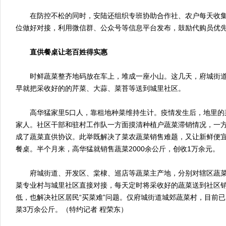
在防控不松的同时，安陆还组织专班协助合作社、农户每天收集
位做好对接，利用微信群、公众号等信息平台发布，鼓励代购员优
直供餐桌让老百姓得实惠
时鲜蔬菜整齐地码放在车上，堆成一座小山。这几天，府城街道
早就把采收好的的芹菜、大蒜、菜苔等送到城里社区。
高华猛家里5口人，靠租地种菜维持生计。疫情发生后，地里的
家人。社区干部和驻村工作队一方面摸清种植户蔬菜滞销情况，一
成了蔬菜直供协议。此举既解决了菜农蔬菜销售难题，又让新鲜便
餐桌。半个月来，高华猛就销售蔬菜2000余公斤，创收1万余元。
府城街道、开发区、棠棣、巡店等蔬菜主产地，分别对辖区蔬菜
菜专业村与城里社区直接对接，每天定时将采收好的蔬菜送到社区
低，也解决社区居民“买菜难”问题。仅府城街道城郊蔬菜村，目前已
菜3万余公斤。（特约记者 程荣东）