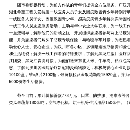
团市委积极行动，为前方作战的青年们提供全方位服务。广泛开展
湖北希望工程关爱抗疫一线医务人员子女及因疫致困青少年特别行动
一线医务人员子女、因疫致困青少年、感染疫病青少年解决实际困难；
一线工作人员志愿服务活动，主动与华中农业大学联系，为一线工
一血液辅导，解除他们的后顾之忧；开展组织志愿者参与网上防疫
能，并为志愿者们购买了防疫专项保险；与哈喽单车对接，为志愿
动爱心人士、爱心企业，为汉川市各小区、乡镇赠送医疗物资和爱
和生活物资；解决一线工作者的特殊要求，了解到黑龙江援川医疗
江团委、黑龙江青协对接，为他们送来东北大米、牛羊肉、粘豆包
愁。了解到汉川各医院治疗新冠肺炎药物缺乏，积极与爱心企业对
10100盒，维c含片2100瓶，银黄颗粒及金银花颗粒15920盒，
5000份等生活物资。
截至目前，累计募捐善款773万元；口罩、防护服、消毒液等各类
类瓜果蔬菜180余吨，空气净化机、烘干机等生活用品150余件。（