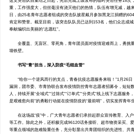
这支突击队自集结之日起，先后完成上级发布的临时突击任务18次
重，工作强度大，但丝毫没有浇灭他们的热情，队伍有增无减，越来
日，由25名青年志愿者组成的突击队披星戴月参加黑龙江捐赠的60
肯定和赞誉。截至目前，该突击队队员已达到153名，他们众志成
奉献编织出美丽的“志愿红”。
全覆盖、无盲区、零死角，青年团员面对疫情迎难而上，勇挑重
墙铁壁。
书写“青”担当，深入防疫“毛细血管”
“给你一个逆风而行的支点，青春抗疫志愿服务来啦！”1月26日
漏洞，团市委、市青协联合发布疫情防控青年志愿者招募令，短短数
人，持续开展“全域式”“过筛式”“订单式”“分类式”线上线下志愿服
是艰难愈向前”的勇毅行动挺在疫情防疫的“最前哨”，切实发挥青年
在这场战“疫”中，广大青年志愿者们承担起群众宣传教育、入户
等工作。除此之外，还积极完成96120话务接听、超市物资采买、
等重点领域的急难险重任务，充分彰显出共青团组织的先进性、共