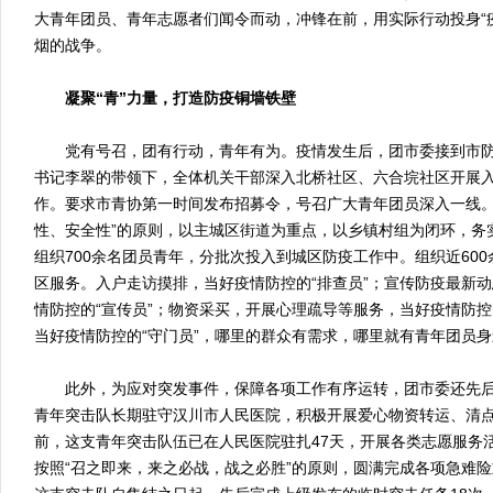
大青年团员、青年志愿者们闻令而动，冲锋在前，用实际行动投身“
烟的战争。
凝聚“青”力量，打造防疫铜墙铁壁
党有号召，团有行动，青年有为。疫情发生后，团市委接到市防
书记李翠的带领下，全体机关干部深入北桥社区、六合垸社区开展
作。要求市青协第一时间发布招募令，号召广大青年团员深入一线。
性、安全性”的原则，以主城区街道为重点，以乡镇村组为闭环，务
组织700余名团员青年，分批次投入到城区防疫工作中。组织近60
区服务。入户走访摸排，当好疫情防控的“排查员”；宣传防疫最新
情防控的“宣传员”；物资采买，开展心理疏导等服务，当好疫情防控
当好疫情防控的“守门员”，哪里的群众有需求，哪里就有青年团员
此外，为应对突发事件，保障各项工作有序运转，团市委还先后
青年突击队长期驻守汉川市人民医院，积极开展爱心物资转运、清
前，这支青年突击队伍已在人民医院驻扎47天，开展各类志愿服务活
按照“召之即来，来之必战，战之必胜”的原则，圆满完成各项急难