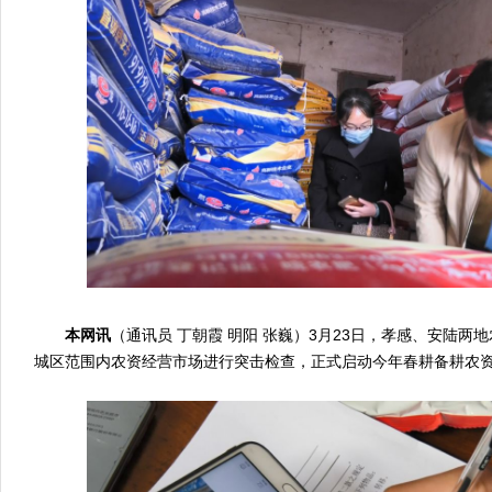
本网讯
（通讯员 丁朝霞 明阳 张巍）3月23日，孝感、安陆两
城区范围内农资经营市场进行突击检查，正式启动今年春耕备耕农资