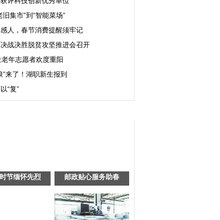
感获评科技创新优秀单位
老旧集市”到“智能菜场”
孝感人，春节消费提醒须牢记
市决战决胜脱贫攻坚推进会召开
位老年志愿者欢度重阳
浪”来了！湖职新生报到
以“复”
时节缅怀先烈
邮政贴心服务助春