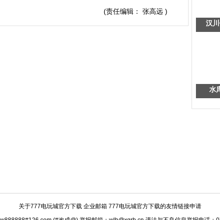
(责任编辑： 张高远 )
汉川
水
关于777电玩城官方下载
企业邮箱 777电玩城官方下载的友情链接申请