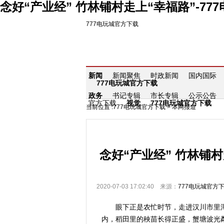
念好“产业经” 竹林铺村走上“幸福路”-77
777电玩城官方下载
新闻
新闻聚焦
时政新闻
国内国际
777电玩城官方下载
政务
书记专辑
市长专辑
公示公告
官方下载
视觉
777电玩城官方下载
当前位置 :
777电玩城官方下载
>
本网报道
念好“产业经” 竹林铺村
2020-07-03 17:02:40 来源：
777电玩城官方
眼下正是农忙时节，走进汉川市里潭乡
内，稻田里的秧苗长得正盛，蟹塘波光