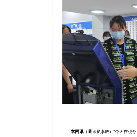
本网讯
（通讯员李毅）“今天在税