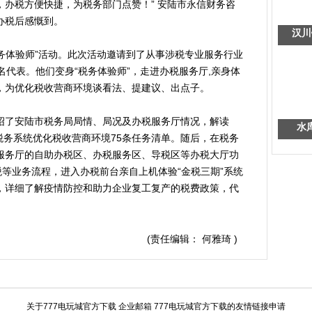
办税方便快捷，为税务部门点赞！” 安陆市永信财务咨
办税后感慨到。
汉川
务体验师”活动。此次活动邀请到了从事涉税专业服务行业
名代表。他们变身“税务体验师”，走进办税服务厅,亲身体
，为优化税收营商环境谈看法、提建议、出点子。
了安陆市税务局局情、局况及办税服务厅情况，解读
水
市税务系统优化税收营商环境75条任务清单。随后，在税务
服务厅的自助办税区、办税服务区、导税区等办税大厅功
税等业务流程，进入办税前台亲自上机体验“金税三期”系统
，详细了解疫情防控和助力企业复工复产的税费政策，代
(责任编辑： 何雅琦 )
关于777电玩城官方下载
企业邮箱 777电玩城官方下载的友情链接申请