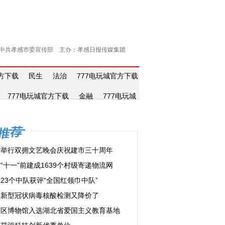
中共孝感市委宣传部 主办：孝感日报传媒集团
官方下载
民生
法治
777电玩城官方下载
777电玩城官方下载
金融
777电玩城
市举行双拥文艺晚会庆祝建市三十周年
“十一”前建成1639个村级寄递物流网
23个中队获评“全国红领巾中队”
市新型冠状病毒核酸检测又降价了
南区博物馆入选湖北省爱国主义教育基地