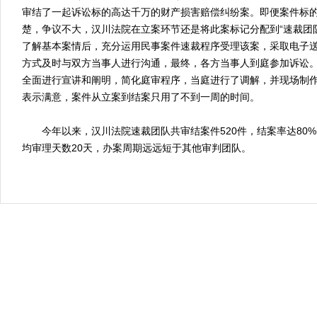
审结了一起诉讼标的高达千万的财产损害赔偿纠纷案。即便案件标
楚，争议不大，汉川法院在立案环节还是将此案标记分配到“速裁团
了解基本案情后，充分运用民事案件速裁程序受理该案，采取电子
方式及时与双方当事人进行沟通，最终，各方当事人到庭参加诉讼
全面进行宣讲和阐明，简化庭审程序，当庭进行了调解，并现场制
表示满意，案件从立案到结案只用了不到一周的时间。
今年以来，汉川法院速裁团队共审结案件520件，结案率达80%
均审理天数20天，办案周期远远短于其他审判团队。