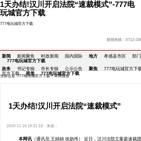
1天办结!汉川开启法院“速裁模式”-777电
玩城官方下载
777电玩城官方下载
新闻热线：0712-288
新闻
新闻聚焦
时政新闻
国内国际
地方
孝感县市区
部门
777电玩城官方下载
政务
书记专辑
市长专辑
公示公告
聚焦
777电玩城官方下
官方下载
视觉
777电玩城官方下载
当前位置 :
777电玩城官方下载
>
本网报道
1天办结!汉川开启法院“速裁模式”
2020-11-16 16:31:19 来源：
本网讯
（通讯员 王娟娟 徐勋伟） 近日，汉川法院立案庭速裁