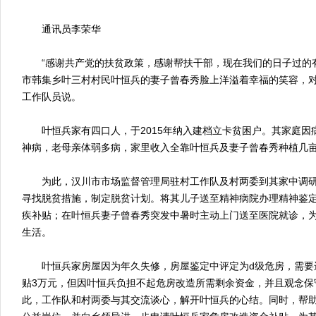
通讯员李荣华
“感谢共产党的扶贫政策，感谢帮扶干部，现在我们的日子过的有奔
市韩集乡叶三村村民叶恒兵的妻子曾春秀脸上洋溢着幸福的笑容，
工作队员说。
叶恒兵家有四口人，于2015年纳入建档立卡贫困户。其家庭因
神病，老母亲体弱多病，家里收入全靠叶恒兵及妻子曾春秀种植几
为此，汉川市市场监督管理局驻村工作队及村两委到其家中调研
寻找脱贫措施，制定脱贫计划。将其儿子送至精神病院办理精神鉴
疾补贴；在叶恒兵妻子曾春秀突发中暑时主动上门送至医院就诊，
生活。
叶恒兵家房屋因为年久失修，房屋鉴定中评定为d级危房，需要
贴3万元，但因叶恒兵负担不起危房改造所需剩余资金，并且观念保
此，工作队和村两委与其交流谈心，解开叶恒兵的心结。同时，帮