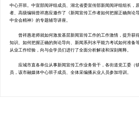
中心开班。中宣部阅评组成员、湖北省委宣传部新闻阅评组组长，
者、高级编辑曾祥惠应邀作了《新闻宣传工作者如何把握正确舆论
中全会精神》的专题辅导讲座。
曾祥惠老师就如何激发基层新闻宣传工作的工作激情，提升获得
知识、如何把握正确的舆论导向、新闻系列水平能力考试如何准备
从业工作经验，向与会学员们进行了全面分析解读和深刻阐释。
应城市直各单位从事新闻宣传工作业务骨干，各街道党工委（镇
员，该市融媒体中心班子成员、全体采编播从业人员参加培训。