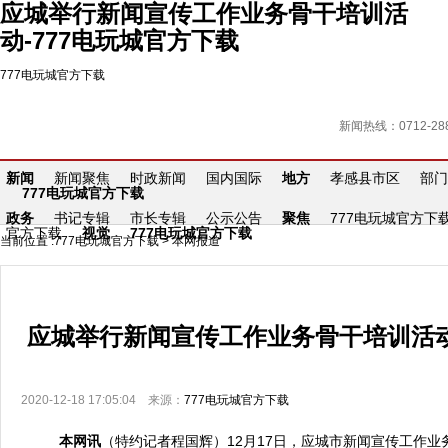
应城举行新闻宣传工作业务骨干培训活
动-777电玩城官方下载
777电玩城官方下载
新闻热线：0712-288
新闻
新闻聚焦
时政新闻
国内国际
地方
孝感县市区
部门
777电玩城官方下载
政务
书记专辑
市长专辑
公示公告
聚焦
777电玩城官方下
官方下载
视觉
777电玩城官方下载
当前位置 :
777电玩城官方下载
>
本网报道
应城举行新闻宣传工作业务骨干培训活
2020-12-18 17:05:04 来源：
777电玩城官方下载
本网讯
（特约记者程国辉）12月17日，应城市新闻宣传工作