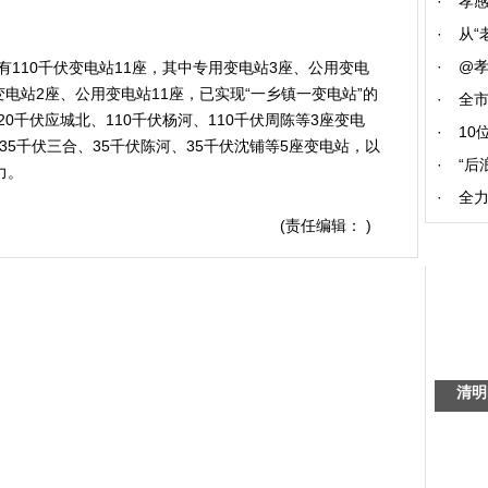
·
孝
·
从“
·
@
110千伏变电站11座，其中专用变电站3座、公用变电
变电站2座、公用变电站11座，已实现“一乡镇一变电站”的
·
全
20千伏应城北、110千伏杨河、110千伏周陈等3座变电
·
10
、35千伏三合、35千伏陈河、35千伏沈铺等5座变电站，以
·
“后
力。
·
全力
(责任编辑： )
清明