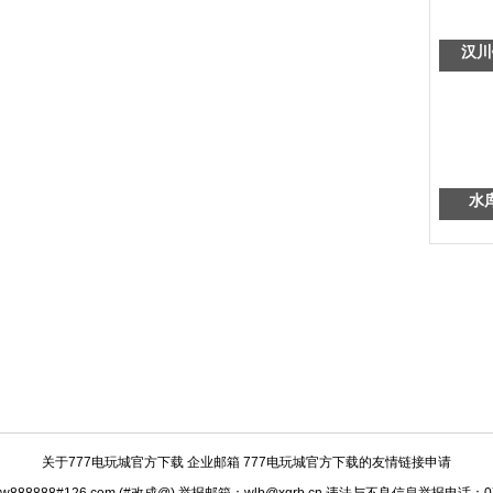
汉川
水
关于777电玩城官方下载
企业邮箱 777电玩城官方下载的友情链接申请