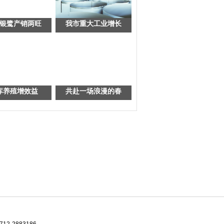
银鹭产销两旺
我市重大工业增长
库养殖增效益
共赴一场浪漫的春