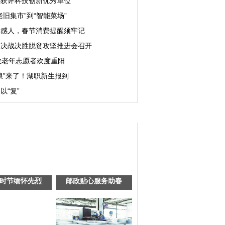
感获评科技创新优秀单位
老旧集市”到“智能菜场”
孝感人，春节消费提醒须牢记
市决战决胜脱贫攻坚推进会召开
位老年志愿者欢度重阳
浪”来了！湖职新生报到
以“复”
时节缅怀先烈
邮政贴心服务助春