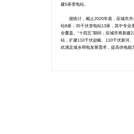
建5座变电站。
据统计，截止2020年底，应城市共有
站8座；35千伏变电站13座，其中专业
全覆盖。“十四五”期间，应城市将新建2
站，扩建110千伏赵畈、110千伏新河
此满足城乡用电发展需求，提高供电能