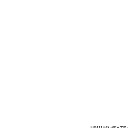
关于777电玩城官方下载