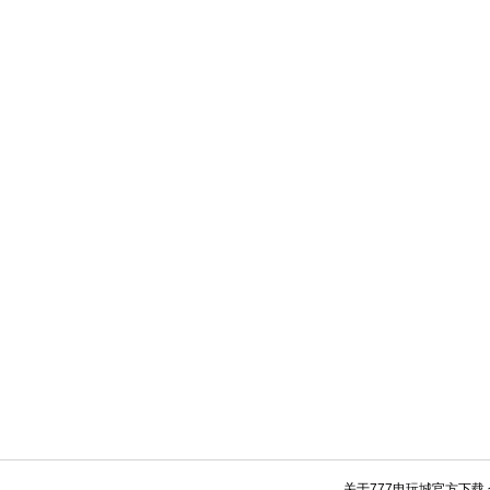
关于777电玩城官方下载