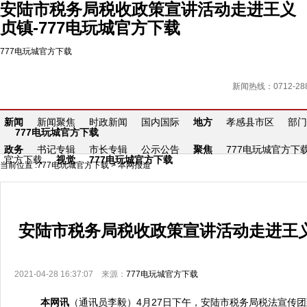
安陆市税务局税收政策宣讲活动走进王义
贞镇-777电玩城官方下载
777电玩城官方下载
新闻热线：0712-288
新闻
新闻聚焦
时政新闻
国内国际
地方
孝感县市区
部门
777电玩城官方下载
政务
书记专辑
市长专辑
公示公告
聚焦
777电玩城官方下
官方下载
视觉
777电玩城官方下载
当前位置 :
777电玩城官方下载
>
本网报道
安陆市税务局税收政策宣讲活动走进王
2021-04-28 16:37:07 来源：
777电玩城官方下载
本网讯
（通讯员李毅）4月27日下午，安陆市税务局税法宣传团