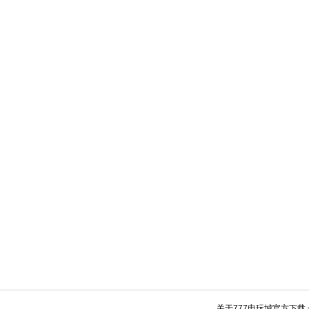
关于777电玩城官方下载