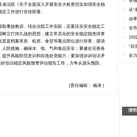
·
孝
及省法院《关于全面深入开展安全大检查切实加强安全稳
·
从“
稳定工作进行安排部署。
·
@
取事故教训，结合法院工作实际，压紧压实安全稳定工
·
全
固树立打持久战的思想，建立常态化的安全稳定隐患排查
·
10
尤其是档案库房、机房、食堂等重点部位进行排查，摸清
·
“后
、人防措施，确保水、电、气和食品安全；要健全完善各
·
全力
，提升风险防范意识和应急处突能力；要加强涉诉信访矛
做好信访稳定风险预警评估报告工作，力争从源头预防、
(责任编辑： 杨涛 )
清明