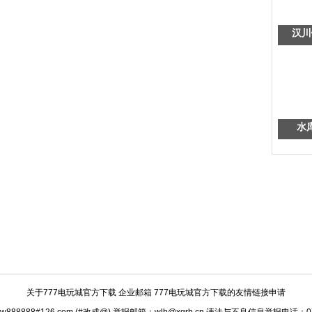
汉川
水
关于777电玩城官方下载
企业邮箱 777电玩城官方下载的友情链接申请