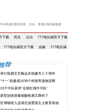
中共孝感市委宣传部 主办：孝感日报传媒集团
官方下载
民生
法治
777电玩城官方下载
777电玩城官方下载
金融
777电玩城
市举行双拥文艺晚会庆祝建市三十周年
“十一”前建成1639个村级寄递物流网
23个中队获评“全国红领巾中队”
市新型冠状病毒核酸检测又降价了
南区博物馆入选湖北省爱国主义教育基地