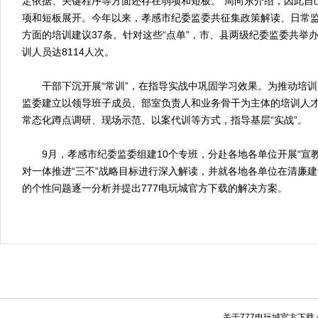
定依据、关键程序等方面还存在弱项和短板。”周向东介绍，因此自
项和短板展开。今年以来，孝感市纪委监委共征集政策解读、日常
方面的培训建议37条。针对这些“点单”，市、县两级纪委监委共举
训人员达8114人次。
干部下沉开展“常训”，在指导实战中巩固学习效果。为推动培训
监委建立以领导班子成员、部室负责人和业务骨干为主体的培训人
常态化蹲点调研、现场示范、以案代训等方式，指导基层“实战”。
9月，孝感市纪委监委组建10个专班，分赴各地各单位开展“宣教
对一体推进“三不”战略目标进行深入解读，并就各地各单位在清廉建
的个性问题逐一分析并提出777电玩城官方下载的解决方案。
关于777电玩城官方下载