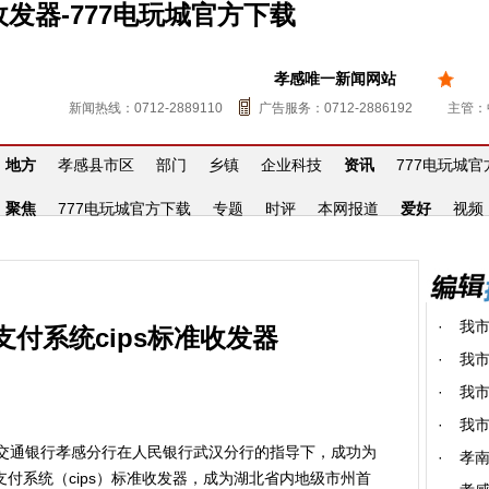
发器-777电玩城官方下载
孝感唯一新闻网站
新闻热线：0712-2889110
广告服务：0712-2886192
主管：
地方
孝感县市区
部门
乡镇
企业科技
资讯
777电玩城
聚焦
777电玩城官方下载
专题
时评
本网报道
爱好
视频
·
我
付系统cips标准收发器
·
我市
·
我市
·
我
，交通银行孝感分行在人民银行武汉分行的指导下，成功为
·
孝
付系统（cips）标准收发器，成为湖北省内地级市州首