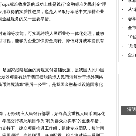
·
孝
cips标准收发器的成功上线是践行“金融标准为民利企”理
·
从“
景应用取得的实质性进展，也是人民银行孝感中支深耕企业
·
@
境金融服务的又一重要举措。
·
全
付追踪等功能，可实现跨境人民币业务一体化处理，能够
·
10
时可视，能够为企业加快资金周转、降低财务成本提供有
·
“后
·
全力
）是国家战略层面的跨境支付基础设施，是我国人民币国
准收发器项目有助于我国摆脱跨境人民币清算对于境外网络
币跨境清算“最后一公里”，是我国金融基础设施国家化
清明
，积极响应人民银行部署，始终高度重视人民币国际化
孝感交行将此项目作为“我为群众办实事”的重要举措，
力支持下，建立项目推进工作组，组建专业团队，短时间
、应用调试、专线联通、账户配置、投产测试等一系列工