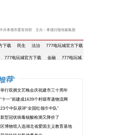
中共孝感市委宣传部 主办：孝感日报传媒集团
官方下载
民生
法治
777电玩城官方下载
777电玩城官方下载
金融
777电玩城
市举行双拥文艺晚会庆祝建市三十周年
“十一”前建成1639个村级寄递物流网
23个中队获评“全国红领巾中队”
市新型冠状病毒核酸检测又降价了
南区博物馆入选湖北省爱国主义教育基地