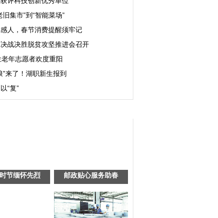
感获评科技创新优秀单位
老旧集市”到“智能菜场”
孝感人，春节消费提醒须牢记
市决战决胜脱贫攻坚推进会召开
位老年志愿者欢度重阳
浪”来了！湖职新生报到
以“复”
时节缅怀先烈
邮政贴心服务助春