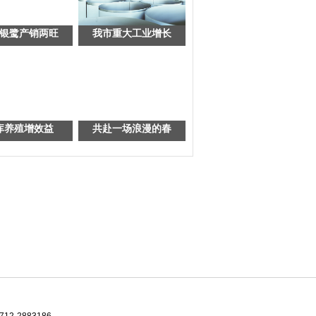
银鹭产销两旺
我市重大工业增长
库养殖增效益
共赴一场浪漫的春