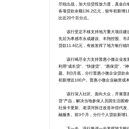
尽锐出战，加大信贷投放力度，真金白
各项贷款余额136.2亿元，较年初新增1
比近20个百分点。
该行坚定不移支持地方重大项目建设
先后为孝感市永成建设、丰翔控股、市
贷款11.4亿元，有效发挥了地方银行稳
该行竭尽全力支持普惠小微企业发展
利用“成长贷”、“快捷贷”、“惠保贷”
题。到3月底，分行普惠小微企业贷款余额
初新增近100户。普惠小微企业融资成本
该行深入社区、面向大众，开展普惠
贷”产品，解决当地参保人员因生活困
社保卡更新、老澴河拆迁改造补偿代发
融服务。前3个月，分行个人贷款新增1
下一步，该行将进一步发挥地方银行