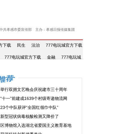
中共孝感市委宣传部 主办：孝感日报传媒集团
官方下载
民生
法治
777电玩城官方下载
777电玩城官方下载
金融
777电玩城
市举行双拥文艺晚会庆祝建市三十周年
“十一”前建成1639个村级寄递物流网
23个中队获评“全国红领巾中队”
市新型冠状病毒核酸检测又降价了
南区博物馆入选湖北省爱国主义教育基地