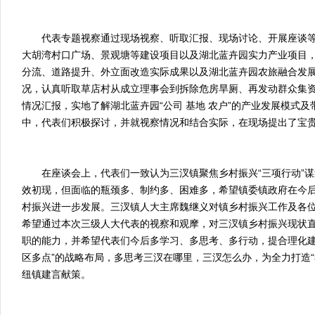
代表专题视察通过现场视察、听取汇报、现场讨论、开展座谈等
大胡湾村口广场、景观塘等建设项目以及湖北蓝卉园实力产业项目
分流、道路提升、外立面改造实际成果以及湖北蓝卉园农旅融合发
况，认真听取草店村从成立理事会到拆除危房旱厕、再发动群众集
情况汇报，实地了解湖北蓝卉园“公司 基地 农户”的产业发展模式
中，代表们积极探讨，并就视察情况和结合实际，在现场提出了宝
在座谈会上，代表们一致认为三汊镇聚焦乡村振兴“三项行动”谋
效初现，但面临的瓶颈多、制约多、困难多，希望镇委镇政府在今
村振兴进一步发展。三汊镇人大主席魏继义对镇乡村振兴工作及各
希望通过本次三级人大代表的视察和观摩，对三汊镇乡村振兴现状
职的能力，并希望代表们今后多学习、多思考、多行动，提合理化建
区多点”的战略布局，多思考三汊在哪里，三汊怎么办，为全力打造“
纽镇建言献策。