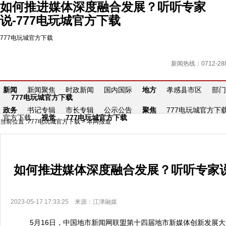
如何推进媒体深度融合发展？听听专家
说-777电玩城官方下载
777电玩城官方下载
新闻热线：0712-288
新闻
新闻聚焦
时政新闻
国内国际
地方
孝感县市区
部门
777电玩城官方下载
政务
书记专辑
市长专辑
公示公告
聚焦
777电玩城官方下
官方下载
视觉
777电玩城官方下载
当前位置 :
777电玩城官方下载
>
本网报道
如何推进媒体深度融合发展？听听专家
2023-05-17 17:33:25 来源：江津融媒
5月16日，中国地市新闻网联盟第十四届地市新媒体创新发展大会