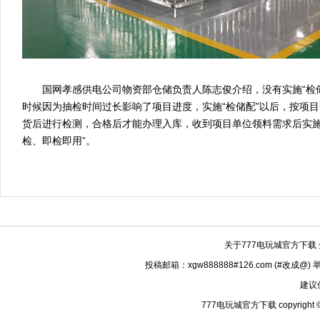
国网孝感供电公司物资部仓储负责人陈志俊介绍，没有实施“检储
时候因为抽检时间过长影响了项目进度，实施“检储配”以后，按项
货后进行检测，合格后才能办理入库，收到项目单位领料需求后实施
检、即检即用”。
关于777电玩城官方下载
投稿邮箱：xgw888888#126.com (#改成@)
建议
777电玩城官方下载 copyright © 