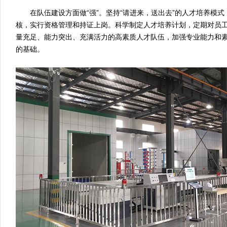
在队伍建设方面做“强”。坚持“请进来，送出去”的人才培养模式
核，实行资格管理和持证上岗。科学制定人才培养计划，定期对员
量充足、能力突出、充满活力的高素质人才队伍，加强专业能力和
的基础。