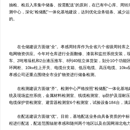
抽检、检后入库集中储备、按需配送”的原则，在已有中心库、周转
测中心，深化“检储配”一体化基地建设，达到优化业务链条、减少
的。
在仓储建设方面做“全”。孝感周转库作为全省六个省级周转库之
电网物资供应。今年对仓库进行全面翻修、漆装和监控系统安装，现
车、2吨堆垛机和2台液压推车、8列40组立体货架，划分10个功
环网柜、10kv柱上开关、电缆分支箱、低压电缆、高压电缆、10k
孝感公司还重点围绕全市业扩物资进行储备检测。
在检测建设方面做“齐”。检测中心严格按照“检储配”一体化基地
统及现场监控系统，金属材料检测室、线缆检测室、ip防护及湿耐
电缆保护管检测室、避雷器检测室6个检测室，试验设备184台，
在配送建设方面做“优”。目前，基地配送业务由具备资质的中标
程进行配送，配送范围辐射孝感和随州两个地区以及在国网湖北电