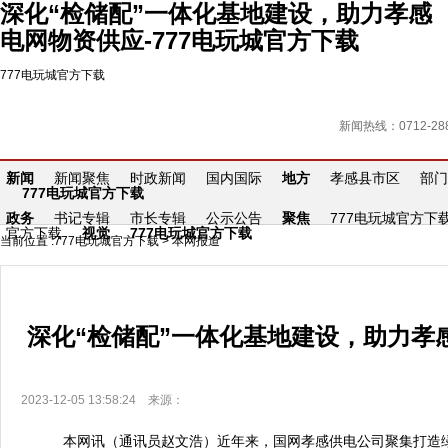
深化“检储配”一体化基地建设，助力孝感
电网物资供应-777电玩城官方下载
777电玩城官方下载
新闻热线：0712-288
新闻
新闻聚焦
时政新闻
国内国际
地方
孝感县市区
部门
777电玩城官方下载
政务
书记专辑
市长专辑
公示公告
聚焦
777电玩城官方下
官方下载
视觉
777电玩城官方下载
当前位置 :
777电玩城官方下载
>
本网报道
深化“检储配”一体化基地建设，助力孝
2023-12-05 13:58:24 来源：
本网讯（通讯员赵文浩）近年来，国网孝感供电公司聚集打造绿