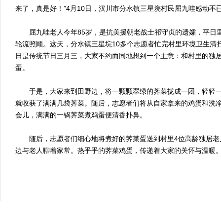
来了，真是好！”4月10日，汉川市分水镇三星垸村民屈九哇感动不
屈九哇老人今年85岁，是抗美援朝老战士祁守贞的遗孀，平日
轮流照顾。这天，分水镇三星垸10多个志愿者忙完村里环境卫生清扫
日是传统节日三月三，大家不约而同地想到一个主意：和村里的独
蛋。
于是，大家来到田野边，将一颗颗翠绿的荠菜拢成一团，轻轻一
就收获了满满几袋荠菜。随后，志愿者们将从自家拿来的鸡蛋和洗
会儿，满满的一锅荠菜煮鸡蛋便清香扑鼻。
随后，志愿者们细心地将煮好的荠菜蛋送到村里4位高龄独居老
边与老人聊着家常。热乎乎的荠菜鸡蛋，传递着大家的关怀与温暖