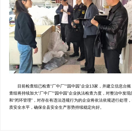
目前检查组已检查“厂中厂”“园中园”企业13家，并建立信息台
查组将持续加大“厂中厂”“园中园”企业执法检查力度，对整治中发现
和“闭环管理”，对存在有违法违规行为的企业将依法依规进行处理，全
质安全水平，确保全县安全生产形势持续稳定向好。