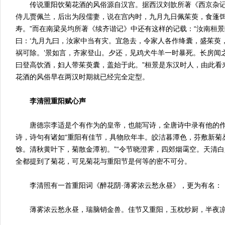
传说重阳饮菊花酒的风俗源自汉宫。据西汉刘歆所著《西京杂记
侍儿贾佩兰，后出为段儒妻，说在宫内时，九月九日佩茱萸，食蓬
寿。”而在南梁吴均所著《续齐谐记》中还有这样的记载：“汝南桓
曰：‘九月九曰，汝家中当有灾。宜急去，令家人各作绛囊，盛茱萸
祸可除。’景如言，齐家登山。夕还，见鸡犬牛羊一时暴死。长房闻之
曰登高饮酒，妇人带茱萸囊，盖始于此。”桓景是东汉时人，由此看
花酒的风俗早在两汉时期就已经完全定型。
李清照重阳赋心声
唐德宗李适是个有作为的皇帝，也能写诗，全唐诗中录有他的作
诗，诗句有诸如“重阳有佳节，具物欣年丰。皎洁暮潭色，芬敷新菊丛
馀。清秋黄叶下，菊散金潭初。”“令节晓澄霁，四郊烟霭空。天清白
全都提到了菊花，可见菊花与重阳节是何等的密不可分。
李清照有一首重阳词《醉花阴·薄雾浓云愁永昼》，更为有名：
薄雾浓云愁永昼，瑞脑销金兽。佳节又重阳，玉枕纱厨，半夜