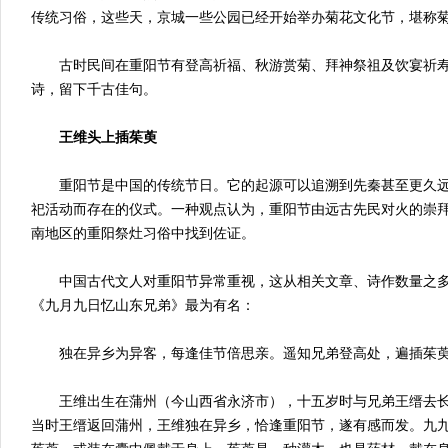
传统习俗，这些天，京城一些公园已经开始举办菊花文化节，堪称
古时民间在重阳节有登高祈福、秋游赏菊、拜神祭祖及饮宴祈寿
诗，留下千古佳句。
王维头上插茱萸
重阳节是中国的传统节日。它的起源可以追溯到先秦甚至更久远
祀活动而存在的仪式。一种观点认为，重阳节由远古先民对火的崇
南地区的重阳祭灶习俗中找到佐证。
中国古代文人对重阳节异常重视，这从相关文章、诗作数量之多
《九月九日忆山东兄弟》最为有名：
独在异乡为异客，每逢佳节倍思亲。遥知兄弟登高处，遍插茱萸
王维出生在蒲州（今山西省永济市），十五岁时与兄弟王缙去长
当时王缙返回蒲州，王维独在异乡，恰逢重阳节，遂有感而发。九