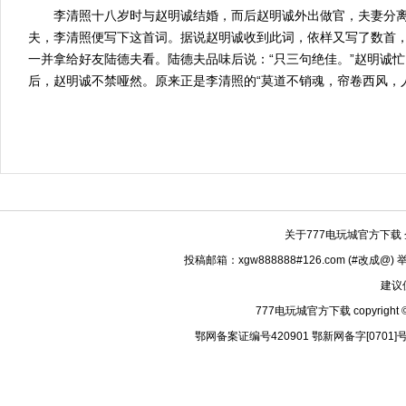
李清照十八岁时与赵明诚结婚，而后赵明诚外出做官，夫妻分离
夫，李清照便写下这首词。据说赵明诚收到此词，依样又写了数首
一并拿给好友陆德夫看。陆德夫品味后说：“只三句绝佳。”赵明诚
后，赵明诚不禁哑然。原来正是李清照的“莫道不销魂，帘卷西风，
关于777电玩城官方下载
投稿邮箱：xgw888888#126.com (#改成@)
建议
777电玩城官方下载 copyright © 
鄂网备案证编号420901 鄂新网备字[0701]号 