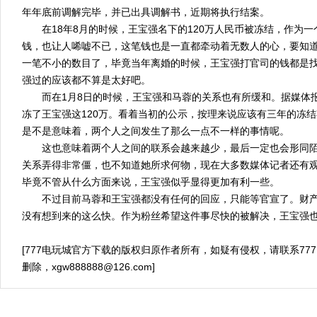
年年底前调解完毕，并已出具调解书，近期将执行结案。
在18年8月的时候，王宝强名下的120万人民币被冻结，作为一
钱，也让人唏嘘不已，这笔钱也是一直都牵动着无数人的心，要知道
一笔不小的数目了，毕竟当年离婚的时候，王宝强打官司的钱都是
强过的应该都不算是太好吧。
而在1月8日的时候，王宝强和马蓉的关系也有所缓和。据媒体
冻了王宝强这120万。看着当初的公示，按理来说应该有三年的冻
是不是意味着，两个人之间发生了那么一点不一样的事情呢。
这也意味着两个人之间的联系会越来越少，最后一定也会形同陌
关系弄得非常僵，也不知道她所求何物，现在大多数媒体记者还有
毕竟不管从什么方面来说，王宝强似乎显得更加有利一些。
不过目前马蓉和王宝强都没有任何的回应，只能等官宣了。财产
没有想到来的这么快。作为粉丝希望这件事尽快的被解决，王宝强
[777电玩城官方下载的版权归原作者所有，如疑有侵权，请联系77
删除，
xgw888888@126.com
]