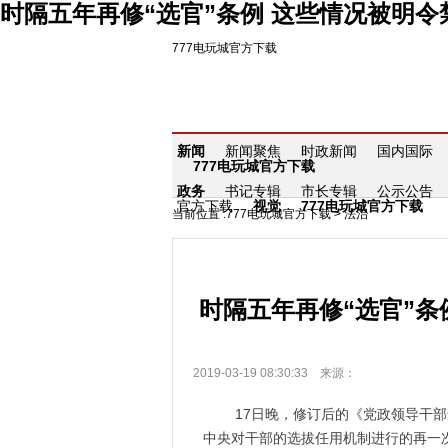
时隔五年再修“选官”条例 这些情况被明令
777电玩城官方下载
新闻
新闻聚焦
时政新闻
国内国际
777电玩城官方下载
政务
书记专辑
市长专辑
公示公告
官方下载
视觉
777电玩城官方下载
当前位置 :
777电玩城官方下载
>
法治
时隔五年再修“选官”条
2019-03-19 08:30:33 来源：
17日晚，修订后的《党政领导干部
中央对干部的选拔任用机制进行的再一