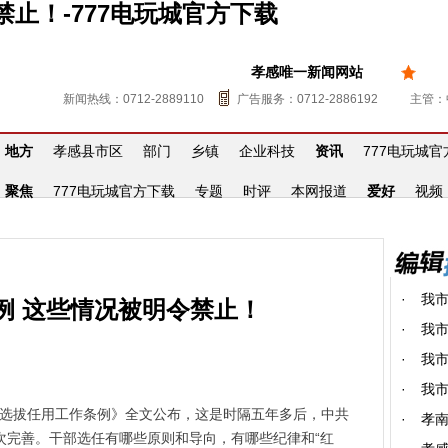
禁止！-777电玩城官方下载
孝感唯一新闻网站
新闻热线：0712-2889110
广告服务：0712-2886192
主管：
地方
孝感县市区
部门
乡镇
企业科技
资讯
777电玩城
聚焦
777电玩城官方下载
专题
时评
本网报道
爱好
视频
·
我
例 这些情况被明令禁止！
·
我市
·
我市
·
我
选拔任用工作条例》全文公布，这是时隔五年多后，中共
·
孝
次完善。干部选任有哪些原则和导向，有哪些纪律和“红