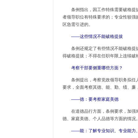
条例指出，因工作特殊需要破格提拔
者领导职位有特殊要求的；专业性较强
区急需引进的。
——这些情况不能破格提拔
条例还规定了有些情况不能破格提拔
得破格提拔；不得在任职年限上连续破
考察干部要侧重哪些方面？
条例提出，考察党政领导职务拟任人
要求，全面考察其德、能、勤、绩、廉
——德：要考察家庭美德
在道德品行方面，条例要求，加强对
德、家庭美德、个人品德等方面的情况
——能：了解专业知识、专业能力