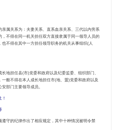
亲属关系为：夫妻关系、直系血亲关系、三代以内旁系
的，不得在同一机关担任双方直接隶属于同一领导人员的
，也不得在其中一方担任领导职务的机关从事组织(人
地担任县(市)党委和政府以及纪委监委、组织部门、
一般不得在本人成长地担任市(地、盟)党委和政府以及
公安部门主要领导成员。
止！
等
遵守的纪律作出了相应规定，其中十种情况被明令禁