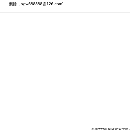
删除，
xgw888888@126.com
]
关于777电玩城官方下载