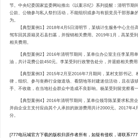
节。中央纪委国家监委网站推出《以案示纪》系列提醒：清明节期
公款、公物参与私人祭扫活动，不能组织或参与有损党员干部形象
为。
【典型案例1】2018年4月5日清明节，某镇计生服务中心主任
驾车回其原籍灵石县扫墓，并报销相关费用。2019年1月，高某受
相关费用。
【典型案例2】2016年清明节期间，某单位办公室主任李某用
油，共计花费公款450元。李某受到行政警告处分，并退赔相关费用
【典型案例3】2015年2月至2016年7月期间，某村支部书记
律，组织、参与丧葬行业做道场、看阴地等封建迷信活动，且在该
手、不收敛，在当地社会群众中造成不良影响。杨某受到留党察看
【典型案例4】2016年清明节期间，某单位领导陈某要求私营
并由企业主支付应由其个人承担的旅游费用共计2000元。2017年
分。
[777电玩城官方下载的版权归原作者所有，如疑有侵权，请联系77