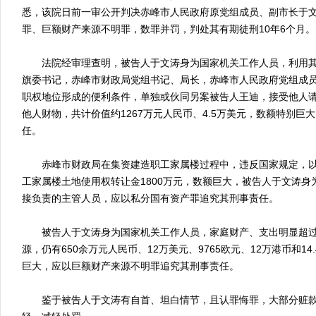
悉，该院日前一审公开判决赤峰市人民政府原党组成员、副市长于
罪、巨额财产来源不明罪，数罪并罚，判处其有期徒刑10年6个月。
法院经审理查明，被告人于文涛身为国家机关工作人员，利用其
旗委书记，赤峰市财政局党组书记、局长，赤峰市人民政府党组成
职权地位形成的便利条件，单独或伙同另案被告人王迪，接受他人
他人财物，共计价值约1267万元人民币、4.5万美元，数额特别巨
任。
赤峰市财政局在集资建造职工家属楼过程中，违反国家规定，以
工家属楼土地使用权转让金1800万元，数额巨大，被告人于文涛
接负责的主管人员，应以私分国有资产罪追究其刑事责任。
被告人于文涛身为国家机关工作人员，家庭财产、支出明显超过
源，仍有650余万元人民币、12万美元、9765欧元、12万港币和1
巨大，应以巨额财产来源不明罪追究其刑事责任。
鉴于被告人于文涛有自首、坦白情节，且认罪悔罪，大部分赃款