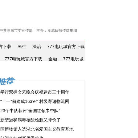
中共孝感市委宣传部 主办：孝感日报传媒集团
官方下载
民生
法治
777电玩城官方下载
777电玩城官方下载
金融
777电玩城
市举行双拥文艺晚会庆祝建市三十周年
“十一”前建成1639个村级寄递物流网
23个中队获评“全国红领巾中队”
市新型冠状病毒核酸检测又降价了
南区博物馆入选湖北省爱国主义教育基地