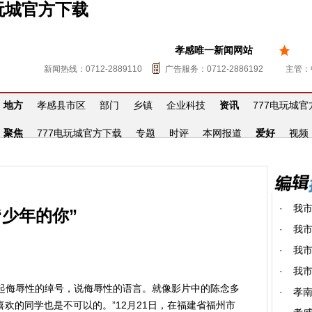
玩城官方下载
孝感唯一新闻网站
新闻热线：0712-2889110
广告服务：0712-2886192
主管：
地方
孝感县市区
部门
乡镇
企业科技
资讯
777电玩城
聚焦
777电玩城官方下载
专题
时评
本网报道
爱好
视频
·
我
少年的你”
·
我市
·
我市
·
我
起侮辱性的绰号，说侮辱性的语言。就像影片中的陈念多
·
孝
欢的同学也是不可以的。”12月21日，在福建省福州市