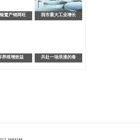
银鹭产销两旺
我市重大工业增长
库养殖增效益
共赴一场浪漫的春