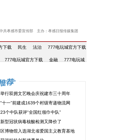
中共孝感市委宣传部 主办：孝感日报传媒集团
官方下载
民生
法治
777电玩城官方下载
777电玩城官方下载
金融
777电玩城
市举行双拥文艺晚会庆祝建市三十周年
“十一”前建成1639个村级寄递物流网
23个中队获评“全国红领巾中队”
市新型冠状病毒核酸检测又降价了
南区博物馆入选湖北省爱国主义教育基地