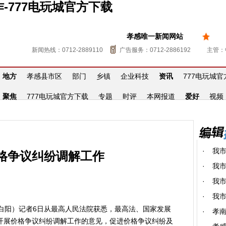
777电玩城官方下载
孝感唯一新闻网站
新闻热线：0712-2889110
广告服务：0712-2886192
主管：
地方
孝感县市区
部门
乡镇
企业科技
资讯
777电玩城
聚焦
777电玩城官方下载
专题
时评
本网报道
爱好
视频
·
我
格争议纠纷调解工作
·
我市
·
我市
·
我
阳）记者6日从最高人民法院获悉，最高法、国家发展
·
孝
开展价格争议纠纷调解工作的意见，促进价格争议纠纷及