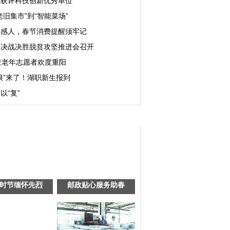
感获评科技创新优秀单位
老旧集市”到“智能菜场”
孝感人，春节消费提醒须牢记
市决战决胜脱贫攻坚推进会召开
位老年志愿者欢度重阳
浪”来了！湖职新生报到
以“复”
时节缅怀先烈
邮政贴心服务助春