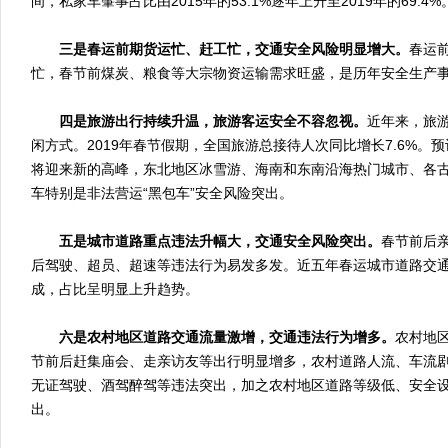
间，私家车肇事占比由2015年的53.1%逐年上升至2019年的69.4%
三是春运前期货运忙、赶工忙，交通安全风险明显增大。
春运
忙，春节前煤炭、粮食等大宗物资运输需求旺盛，是历年安全生产
四是旅游出行持续升温，旅游客运安全不容忽视。
近年来，旅
闲方式。2019年春节假期，全国旅游总接待人次同比增长7.6%。预
将迎来新的高峰，东北地区冰雪游、海南和东南沿海热门城市、各
车特别是非法营运“黑包车”安全风险突出。
五是城市道路重点违法升幅大，交通安全风险突出。
春节前后
后驾驶、超员、超速等违法行为易发多发。近五年春运城市道路交
成，占比呈明显上升趋势。
六是农村地区道路交通流量激增，交通违法行为增多。
农村地
节前后赶集庙会、走亲访友等出行明显增多，农村道路人流、车流
无证驾驶、酒驾醉驾等违法突出，加之农村地区道路等级低、安全
出。