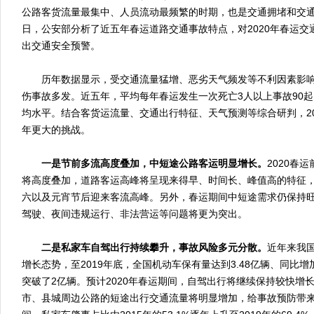
公路客货流量最集中、人员流动最频繁的时期，也是交通拥堵和交
日，公安部分析了近五年春运道路交通事故特点，对2020年春运
出交通安全预警。
历年数据显示，受交通流量猛增、恶劣天气频发等不利因素影响
伤事故多发。近五年，平均每年春运发生一次死亡3人以上事故90
均水平。结合客货运流量、交通出行特征、天气预测等综合研判，2
年更大的挑战。
一是节前多流高度叠加，中短途公路客运明显增长。
2020春
将高度叠加，道路客运高峰将呈现来得早、时间长、峰值高的特征
六以及元宵节后迎来客流高峰。另外，春运期间中短途需求仍保持
驾驶、夜间违规运行、非法营运等问题将更为突出。
二是私家车自驾出行持续攀升，事故风险多元分散。
近年来我
增长态势，至2019年底，全国机动车保有量达到3.48亿辆、同比增
突破了2亿辆。预计2020年春运期间，自驾出行将继续保持较快增
市、县城周边公路的短途出行交通流量将明显增加，给事故预防带