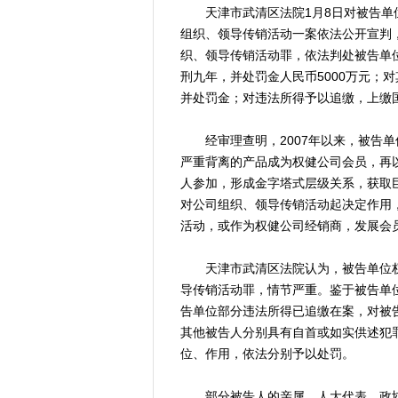
天津市武清区法院1月8日对被告单位
组织、领导传销活动一案依法公开宣判
织、领导传销活动罪，依法判处被告单
刑九年，并处罚金人民币5000万元；
并处罚金；对违法所得予以追缴，上缴
经审理查明，2007年以来，被告单
严重背离的产品成为权健公司会员，再
人参加，形成金字塔式层级关系，获取
对公司组织、领导传销活动起决定作用
活动，或作为权健公司经销商，发展会
天津市武清区法院认为，被告单位权健
导传销活动罪，情节严重。鉴于被告单
告单位部分违法所得已追缴在案，对被
其他被告人分别具有自首或如实供述犯
位、作用，依法分别予以处罚。
部分被告人的亲属、人大代表、政协