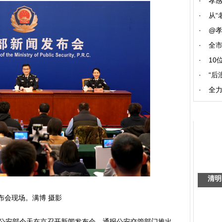
·
孝
·
从“
·
@
·
全
·
10
·
“后
·
全力
清明
布会现场。满博 摄影
 公安部今天在京召开新闻发布会，通报公安交管部门推出