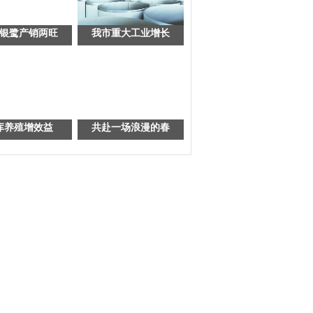
银鹭产销两旺
我市重大工业增长
库养殖增效益
共赴一场浪漫的春