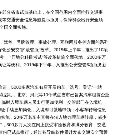
在部分省市试点基础上，在全国范围内全面推行交通事
段等交通安全信息导航提示服务，保障群众出行安全顺
在全国全面实施。
、驾考、号牌管理、事故处理、互联网服务等方面的系列
公安交管“放管服”改革。2019年上半年，推出了10项
”、“异地分科目考试”等改革措施全面落地，2000多万
证等便利。2019年下半年，又推出公安交管6项服务新
，5000多家汽车4s店开展购车、选号、登记“一站
点启动，北京、河北等10个试点省市已备案汽车租赁企业
笔；临时入境车辆人员出行更加便利，交管部门在入境机
牌证手续更加简化，入境即可就地申领；小客车转籍信息
地实施，20多万名车主直接在转入地办理车辆转籍，减少
，300多万人次在网上接受审验教育和满分教育；交通
个省份已试点推行，通过各导航软件累计发布交通安全预警