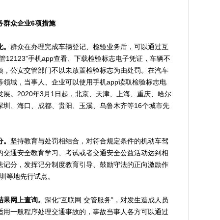
务群众企业6项措施
化。
群众在办理完成车辆登记、检验业务后，可以通过互
12123”手机app查看、下载检验标志电子凭证，车辆不
烦，公安交管部门不以未放置检验标志为由处罚。在汽车
领域，当事人、企业可以使用手机app读取检验标志电
展。2020年3月1日起，北京、天津、上海、重庆、哈尔
深圳、海口、成都、贵阳、玉溪、乌鲁木齐等16个城市先
分。
坚持教育与处罚相结合，对符合规定条件的机动车驾
的交通安全教育学习、考试或者交通安全公益活动达到相
法记分，发挥记分制度教育引导、鼓励守法的正向激励作
深圳等地先行试点。
结果网上查询。
深化“互联网 交管服务”，对发生造成人员
适用一般程序处理交通事故的，事故当事人各方可以通过