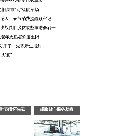
感获评科技创新优秀单位
老旧集市”到“智能菜场”
孝感人，春节消费提醒须牢记
市决战决胜脱贫攻坚推进会召开
位老年志愿者欢度重阳
浪”来了！湖职新生报到
以“复”
时节缅怀先烈
邮政贴心服务助春