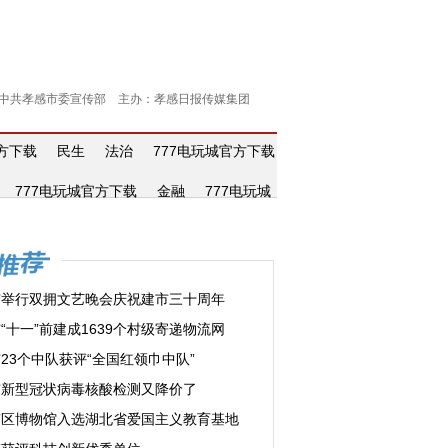
中共孝感市委宣传部 主办：孝感日报传媒集团
官方下载
民生
法治
777电玩城官方下载
777电玩城官方下载
金融
777电玩城
市举行双拥文艺晚会庆祝建市三十周年
“十一”前建成1639个村级寄递物流网
23个中队获评“全国红领巾中队”
市新型冠状病毒核酸检测又降价了
南区博物馆入选湖北省爱国主义教育基地