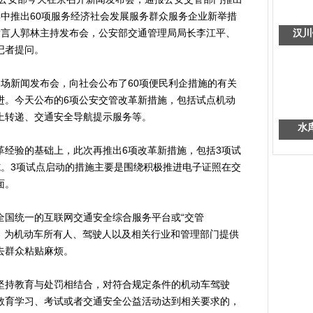
中推出60项服务经济社会发展服务群众服务企业新举措
发言人郭林主持发布会，公安部交通管理局局长李江平、
汉川
记者提问。
新闻发布会，向社会公布了60项便民利企措施的有关
进。今天公布的6项公安交管改革新措施，包括试点机动
上转递、交通安全导航提示服务等。
水
验的基础上，此次再推出6项改革新措施，包括3项试
施。3项试点启动的措施主要是围绕积极推进电子证照在交
面。
全国统一的互联网交通安全综合服务平台或“交管
凭证，为机动车所有人、驾驶人以及相关行业和管理部门提供
去群众粘贴麻烦。
坚持教育与处罚相结合，对符合规定条件的机动车驾驶
教育学习、考试或者交通安全公益活动达到相关要求的，