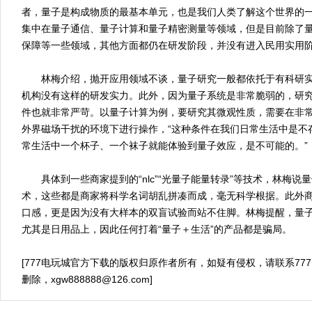
者，量子是构成物质的最基本单元，也是我们人类了解这个世界的
集中在量子通信、量子计算和量子精密测量等领域，但是目前除了
保障等一些领域，其他方面都仍在研发阶段，并没有进入民用实用
林梅介绍，抛开应用领域不谈，量子研究一般都依托于有科研实
机构没有这样的研发实力。此外，因为量子系统是非常脆弱的，研
件也就非常严苛。以量子计算为例，要研究其微观性质，需要在非
外界磁场干扰的环境下进行操作，“这种条件在我们日常生活中是不
常生活中一个杯子、一个袜子就能体验到量子效应，是不可能的。”
具体到一些商家提到的“nlc”“光量子能量转录”等技术，林梅说
术，这些都是商家将科学名词胡乱拼凑而成，毫无科学根据。此外
口感，更是因为没有大样本的双盲试验而站不住脚。林梅提醒，量
尤其是日用品上，因此任何打着“量子＋生活”的产品都是骗局。
[777电玩城官方下载的版权归原作者所有，如疑有侵权，请联系77
删除，
xgw888888@126.com
]