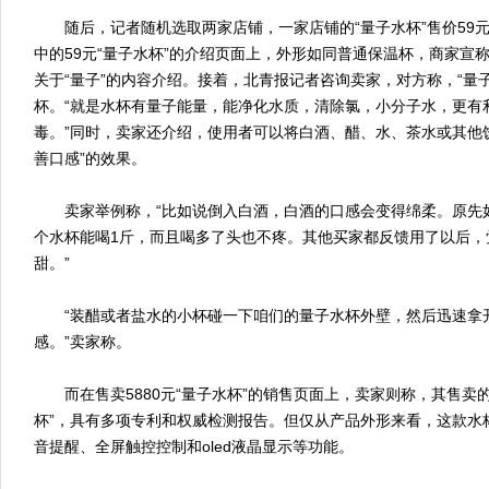
随后，记者随机选取两家店铺，一家店铺的“量子水杯”售价59元，
中的59元“量子水杯”的介绍页面上，外形如同普通保温杯，商家宣称
关于“量子”的内容介绍。接着，北青报记者咨询卖家，对方称，“量
杯。“就是水杯有量子能量，能净化水质，清除氯，小分子水，更有
毒。”同时，卖家还介绍，使用者可以将白酒、醋、水、茶水或其他饮
善口感”的效果。
卖家举例称，“比如说倒入白酒，白酒的口感会变得绵柔。原先如
个水杯能喝1斤，而且喝多了头也不疼。其他买家都反馈用了以后，
甜。”
“装醋或者盐水的小杯碰一下咱们的量子水杯外壁，然后迅速拿开
感。”卖家称。
而在售卖5880元“量子水杯”的销售页面上，卖家则称，其售卖的
杯”，具有多项专利和权威检测报告。但仅从产品外形来看，这款水
音提醒、全屏触控控制和oled液晶显示等功能。