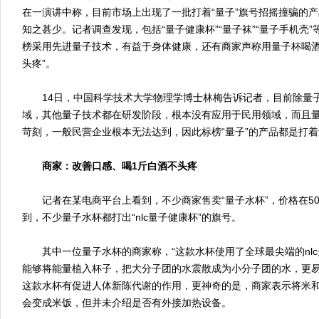
在一演讲中称，目前市场上出现了一批打着“量子”旗号招摇撞骗的
知之甚少。记者调查发现，包括“量子健康杯”“量子袜”“量子手机壳
榜采用先进量子技术，有益于身体健康，还有商家声称用量子杯喝酒
头疼”。
14日，中国科学技术大学物理学博士林梅告诉记者，目前除量
域，其他量子技术都在研发阶段，根本没有应用于民用领域，而且
苛刻，一般民营企业根本无法达到，因此标榜“量子”的产品都是打
商家：改善口感、喝1斤白酒不头疼
记者在某电商平台上看到，不少商家售卖“量子水杯”，价格在50元
到，不少量子水杯都打出“nlc量子健康杯”的旗号。
其中一位量子水杯的商家称，“这款水杯使用了全球最尖端的nlc
能够将能量植入杯子，把大分子团的水震散成为小分子团的水，更易
这款水杯有促进人体新陈代谢的作用，更神奇的是，商家表示将米
会变成米饭，但并未介绍是否有外接加热设备。