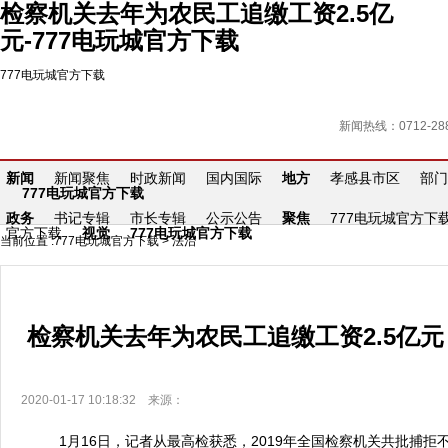
检察机关去年为农民工追缴工资2.5亿
元-777电玩城官方下载
777电玩城官方下载
新闻热线：0712-288
新闻
新闻聚焦
时政新闻
国内国际
地方
孝感县市区
部门
777电玩城官方下载
政务
书记专辑
市长专辑
公示公告
聚焦
777电玩城官方下
官方下载
视觉
777电玩城官方下载
当前位置 :
777电玩城官方下载
>
法治
检察机关去年为农民工追缴工资2.5亿元
2020-01-17 10:18:32 来源：
1月16日，记者从最高检获悉，2019年全国检察机关共批捕拒不