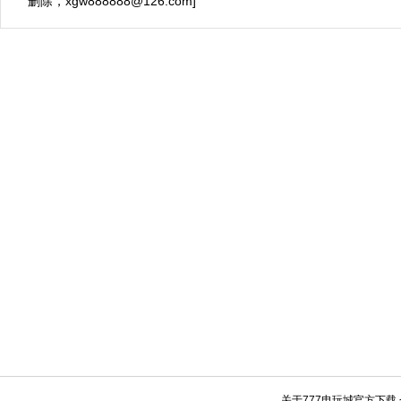
删除，
xgw888888@126.com
]
关于777电玩城官方下载