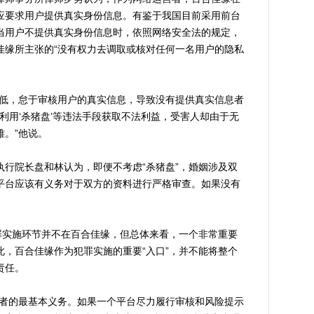
应要求用户提供真实身份信息。有鉴于我国目前采用前台
当用户不提供真实身份信息时，依照网络安全法的规定，
佳缘所主张的“没有权力去调取或核对任何一名用户的隐私
低，怠于审核用户的真实信息，导致没有提供真实信息者
，利用‘杀猪盘’等违法手段获取不法利益，受害人却由于无
。”他说。
院长盘和林认为，即便不考虑“杀猪盘”，婚姻涉及双
平台应该有义务对于双方的资料进行严格审查。如果没有
。
实施环节并不在百合佳缘，但总体来看，一个非常重要
，百合佳缘作为犯罪实施的重要“入口”，并不能将整个
责任。
者的最基本义务。如果一个平台尽力履行审核和风险提示