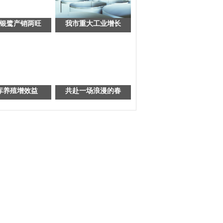
银鹭产销两旺
我市重大工业增长
库养殖增效益
共赴一场浪漫的春