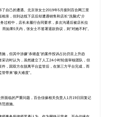
自己的遭遇。北京张女士2019年5月接到百合网三里
相亲，但到达线下店后却遭遇销售和店长“洗脑式”介
服务过程中，店长未履行合同要求，多次沟通后被店长拉
。而如果5天内，张女士不签署退款协议，则“对她不利”。
，但其中涉嫌“杀猪盘”的案件投诉占比仍呈上升趋
者采访时认为，虽然建立了人工24小时轮值审核团队，但
案件，因双方在脱离平台监管后，在第三方平台完成，而
管带来“极大难度”。
所面临的严重问题，百合佳缘相关负责人1月19日回复记
防范措施。
师事务所律师罗勇认为，作为网络运营者，百合佳缘在