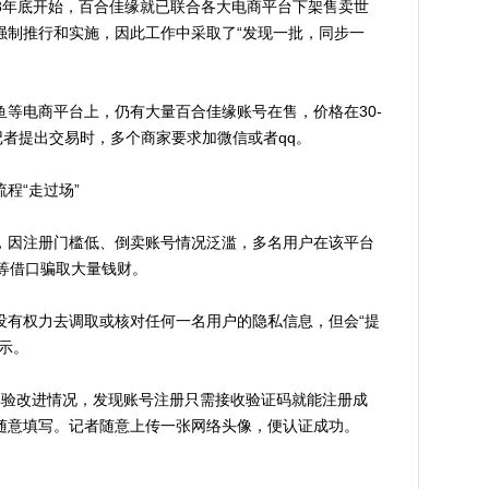
18年底开始，百合佳缘就已联合各大电商平台下架售卖世
强制推行和实施，因此工作中采取了“发现一批，同步一
电商平台上，仍有大量百合佳缘账号在售，价格在30-
记者提出交易时，多个商家要求加微信或者qq。
程“走过场”
因注册门槛低、倒卖账号情况泛滥，多名用户在该平台
资”等借口骗取大量钱财。
有权力去调取或核对任何一名用户的隐私信息，但会“提
示。
体验改进情况，发现账号注册只需接收验证码就能注册成
随意填写。记者随意上传一张网络头像，便认证成功。