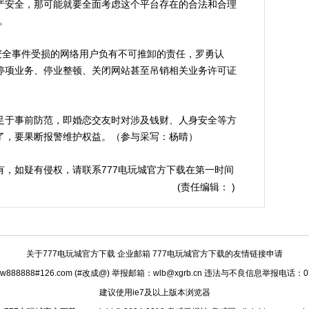
产安全，那可能就要全面考虑这个平台存在的合法和合理
。
全事件受损的网络用户负有不可推卸的责任，罗勇认
停项业务、停业整顿、关闭网站甚至吊销相关业务许可证
于事前防范，即婚恋交友时对涉及钱财、人身安全等方
了，要果断报警维护权益。（参与采写：杨晴）
所有，如疑有侵权，请联系777电玩城官方下载在第一时间
(责任编辑： )
关于777电玩城官方下载
企业邮箱 777电玩城官方下载的友情链接申请
888888#126.com (#改成@) 举报邮箱：
wlb@xgrb.cn
违法与不良信息举报电话：0712
建议使用ie7及以上版本浏览器