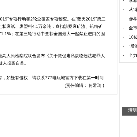
·
孝
·
从“
·
@
9”专项行动和2轮全覆盖专项稽查。在“蓝天2019”第二
私废纸、废塑料4.1万余吨，查扣涉案废矿渣、铅精矿
·
全
和71.1%；在第三轮行动中查获全国最大一起禁止进口的固
·
10
·
“后
·
全力
高人民检察院联合发布《关于敦促走私废物违法犯罪人
疑人投案自首。
所有，如疑有侵权，请联系777电玩城官方下载在第一时间
(责任编辑： 何雅琦 )
清明