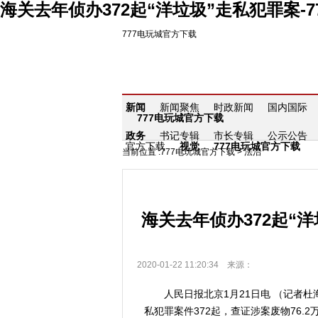
海关去年侦办372起“洋垃圾”走私犯罪案-
777电玩城官方下载
新闻
新闻聚焦
时政新闻
国内国际
777电玩城官方下载
政务
书记专辑
市长专辑
公示公告
官方下载
视觉
777电玩城官方下载
当前位置 :
777电玩城官方下载
>
法治
海关去年侦办372起“
2020-01-22 11:20:34 来源：
人民日报北京1月21日电 （记者杜海
私犯罪案件372起，查证涉案废物76.2