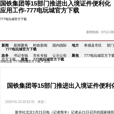
国铁集团等15部门推进出入境证件便利化
应用工作-777电玩城官方下载
777电玩城官方下载
新闻热线：0712-288
新闻
新闻聚焦
时政新闻
国内国际
地方
孝感县市区
部门
777电玩城官方下载
政务
书记专辑
市长专辑
公示公告
聚焦
777电玩城官方下
官方下载
视觉
777电玩城官方下载
当前位置 :
777电玩城官方下载
>
法治
国铁集团等15部门推进出入境证件便利
2020-01-23 10:32:32 来源：
新华社北京1月21日电（记者熊丰）记者从21日召开的国家移