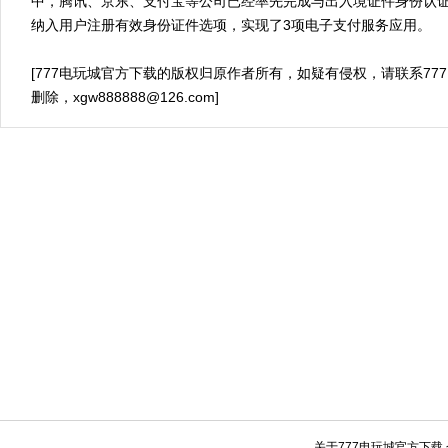
中，腾讯、京东、支付宝等公司已经率先完成与出入境证件身份认
纳入用户注册有效身份证件选项，实现了3项电子支付服务应用。
[777电玩城官方下载的版权归原作者所有，如疑有侵权，请联系77
删除，
xgw888888@126.com
]
关于777电玩城官方下载