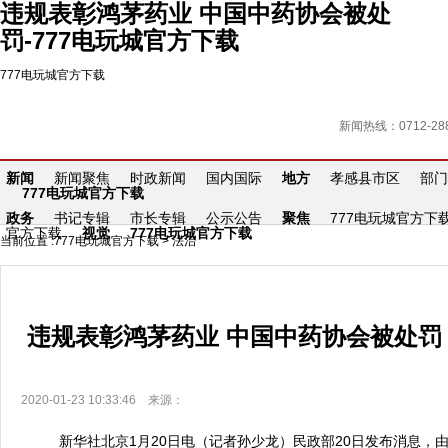
违规表彰鸿茅药业 中国中药协会被处
罚-777电玩城官方下载
777电玩城官方下载
新闻热线：0712-288
新闻
新闻聚焦
时政新闻
国内国际
地方
孝感县市区
部门
777电玩城官方下载
政务
书记专辑
市长专辑
公示公告
聚焦
777电玩城官方下
官方下载
视觉
777电玩城官方下载
当前位置 :
777电玩城官方下载
>
法治
违规表彰鸿茅药业 中国中药协会被处罚
2020-01-23 10:33:46 来源：
新华社北京1月20日电（记者孙少龙）民政部20日发布消息，