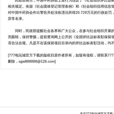
民政部表示，中国中药协会上述行为违反了《社会组织评比达标
相关规定。依据《社会团体登记管理条例》和《社会组织信用信息
对中国中药协会作出警告并处没收违法所得20.729万元的行政处
异常名录。
同时，民政部提醒社会各界和广大公众，在参与社会组织开展的
亮眼睛，保持警惕，提前查询网上公开的《全国评比达标表彰保留
否合法合规。凡是不在该保留项目目录内的评比达标表彰活动，均
[777电玩城官方下载的版权归原作者所有，如疑有侵权，请联系77
删除，
xgw888888@126.com
]
关于777电玩城官方下载