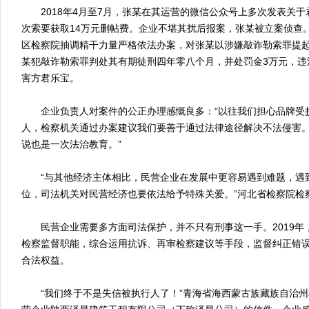
2018年4月至7月，张某在其运营的微信公众号上多次发表关于
次索要获取14万元删帖费。企业不堪其扰后报案，张某被立案侦查
区检察院抽调精干力量严格依法办案，对张某以涉嫌敲诈勒索罪提
某犯敲诈勒索罪判处其有期徒刑四年零八个月，并处罚金3万元，违
害方君乐宝。
企业负责人对案件的公正办理感慨良多：“以往我们担心品牌受
人，检察机关通过办案建议我们要善于通过法律途径解决不法侵害
说也是一次法治教育。”
“与其他经济主体相比，民营企业在发展中更容易遇到难题，遇
位，司法机关对民营经济也要依法给予特殊关爱。”河北省检察院检
民营企业需要多方面司法保护，并不只有刑事这一手。2019年
检察监督职能，综合运用抗诉、再审检察建议等手段，监督纠正错
合法权益。
“我们终于不是失信被执行人了！”青海省海西蒙古族藏族自治州