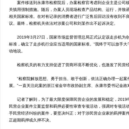
案件移送到永康市检察院后，办案检察官考虑到企业主是公司核
关慎用强制措施。随后，办案人员现场检查产品结构、运行，并致
相关国家标准。在对有记录的消费者进行广泛售后回访没有收到不
议。最终，检察机关依法对涉案公司和刘某作出不起诉决定。
2019年3月27日，国家市场监督管理总局正式认定该走步机为
标准，确立了走步机行业应当适用的国家标准。“我终于可以放手大
动地说。
检察机关的有力支持促进了营商环境不断优化，也激发了民营经
“检察院解放思想、勇于担当、敢于创新，依法正确办理一起案
展。”一直关注此案的浙江省金华市政协副主席、永康市委书记金政
记者了解到，为了最大限度保障民营企业的发展和稳定，2019
民营企业案件立案监督和羁押必要性审查专项活动，强调对专项活
手民营经济纠纷的案件，要坚决纠正；对于涉民营企业家的羁押案
正超期羁押或久押不决。