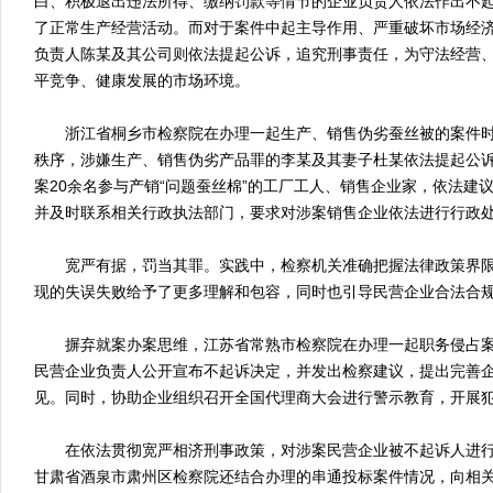
白、积极退出违法所得、缴纳罚款等情节的企业负责人依法作出不
了正常生产经营活动。而对于案件中起主导作用、严重破坏市场经
负责人陈某及其公司则依法提起公诉，追究刑事责任，为守法经营
平竞争、健康发展的市场环境。
浙江省桐乡市检察院在办理一起生产、销售伪劣蚕丝被的案件时
秩序，涉嫌生产、销售伪劣产品罪的李某及其妻子杜某依法提起公
案20余名参与产销“问题蚕丝棉”的工厂工人、销售企业家，依法建
并及时联系相关行政执法部门，要求对涉案销售企业依法进行行政
宽严有据，罚当其罪。实践中，检察机关准确把握法律政策界限
现的失误失败给予了更多理解和包容，同时也引导民营企业合法合
摒弃就案办案思维，江苏省常熟市检察院在办理一起职务侵占案
民营企业负责人公开宣布不起诉决定，并发出检察建议，提出完善
见。同时，协助企业组织召开全国代理商大会进行警示教育，开展
在依法贯彻宽严相济刑事政策，对涉案民营企业被不起诉人进行
甘肃省酒泉市肃州区检察院还结合办理的串通投标案件情况，向相