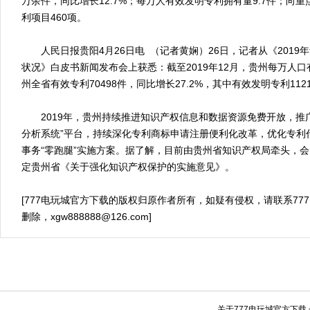
万余件，同比增长12.7%；每万人有效发明专利拥有量9.7件；向
利项目460项。
人民日报贵阳4月26日电 （记者黄娴）26日，记者从《2019
状况》白皮书新闻发布会上获悉：截至2019年12月，贵州每万人口
州全省有效专利70498件，同比增长27.2%，其中有效发明专利1121
2019年，贵州持续推进知识产权信息和数据资源免费开放，推广
分析系统”平台，持续深化专利商标申请注册便利化改革，优化专利
事务“零跑腿”实施方案。据了解，目前由贵州省知识产权局牵头，会
定贵州省《关于强化知识产权保护的实施意见》。
[777电玩城官方下载的版权归原作者所有，如疑有侵权，请联系77
删除，
xgw888888@126.com
]
关于777电玩城官方下载