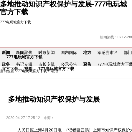
多地推动知识产权保护与发展-777电玩城
官方下载
777电玩城官方下载
新闻热线：0712-288
新闻
新闻聚焦
时政新闻
国内国际
地方
孝感县市区
部门
777电玩城官方下载
政务
书记专辑
市长专辑
公示公告
聚焦
777电玩城官方下
官方下载
视觉
777电玩城官方下载
当前位置 :
777电玩城官方下载
>
法治
多地推动知识产权保护与发展
2020-04-27 17:25:12 来源：
人民日报上海4月26日电 （记者巨云鹏）上海市知识产权保护大会