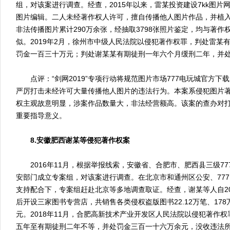
组，对该案进行调查。经查，2015年以来，雷某投资建设7kk图片
图片编辑。二人未经著作权人许可，擅自传播他人图片作品，并植入
非法传播图片累计290万余张，经抽取3798张照片鉴定，均与著
似。2019年2月，徐州市中级人民法院以侵犯著作权罪，判处雷某
罚金一百三十万元；判处谢某某有期徒刑一年六个月缓刑二年，并
点评：“剑网2019”专项行动将规范图片市场777电玩城官方下
严厉打击未经许可大量传播他人图片的违法行为。本案系侵犯图片
权主观故意明显，涉案作品数量大，非法经营额高。该案的查办对
重要指导意义。
8.安徽肥西谢某等侵犯著作权案
2016年11月，根据举报线索，安徽省、合肥市、肥西县三级77
安部门成立专案组，对该案进行调查。在北京市和通州区公安、77
支持配合下，专案组赶赴北京等多地调查取证。经查，谢某等人自20
后开设三家图书专营店，共销售各类侵权盗版图书22.12万笔、178
元。2018年11月，合肥高新技术产业开发区人民法院以侵犯著作权
五年至有期徒刑二年不等，并处罚金三百一十六万余元，没收违法所