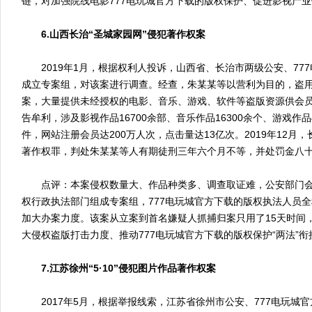
链，对加强院线电影777电玩城官方下载的版权保护、促进影视产
6.山西长治“圣城家园网”侵犯著作权案
2019年1月，根据权利人投诉，山西省、长治市两级公安、77
成立专案组，对该案进行调查。经查，朱某某等以营利为目的，盗
案，大量提供未经授权的电影、音乐、游戏、软件等盗版资源供会
告牟利，涉及影视作品16700余部、音乐作品16300余个、游戏作品4
件，网站注册会员达200万人次，点击量达13亿次。2019年12月
著作权罪，判处朱某某等人有期徒刑三年六个月不等，并处罚金八
点评：本案侵权数量大、作品种类多、调查取证难，公安部门会同
权行政执法部门组成专案组，777电玩城官方下载的版权执法人员
加大办案力度。该案从立案到首名嫌疑人抓捕归案只用了15天时间，
大侵权盗版打击力度、推动777电玩城官方下载的版权保护“两法”
7.江苏徐州“5·10”侵犯图片作品著作权案
2017年5月，根据举报线索，江苏省徐州市公安、777电玩城