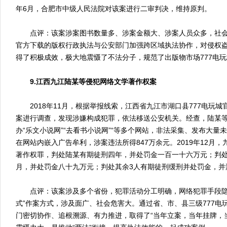
年6月，合肥市中级人民法院对该案进行二审判决，维持原判。
点评：该案涉案图书数量多、涉案金额大、涉案人员众多，社会影
官方下载的版权行政执法与公安部门加强跨区域执法协作，对侵权
得了积极成效，极大地震慑了不法分子，规范了出版物市场777电
9.江西九江陆某等侵犯网络文学著作权案
2018年11月，根据举报线索，江西省九江市湖口县777电玩城
案进行调查，发现涉嫌构成犯罪，依法移送公安机关。经查，陆某等5
办“乐文小说网”“去看书小说网”“等多个网站，非法采集、发布大量
在网站内嵌入广告牟利，涉案违法所得847万余元。2019年12月
著作权罪，判处陆某有期徒刑四年，并处罚金一百一十六万元；判
月，并处罚金八十九万元；判处其余3人有期徒刑缓刑并处罚金，并
点评：该案涉及多个省份，犯罪活动分工明确，网络犯罪手段隐
式”作案方式，涉及面广、社会危害大。通过省、市、县三级777电
门密切协作、追根溯源、有力推进，取得了“当年立案，当年挂牌，